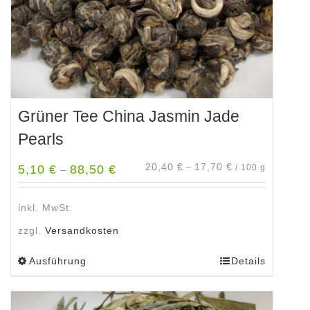
Produktseite
gewählt
werden
Grüner Tee China Jasmin Jade
Pearls
20,40
€
17,70
€
5,10
€
88,50
€
–
/
100
g
–
inkl. MwSt.
zzgl.
Versandkosten
Ausführung
Details
Dieses
Produkt
weist