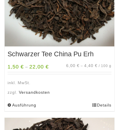
Produktseite
gewählt
werden
Schwarzer Tee China Pu Erh
6,00
€
4,40
€
1,50
€
22,00
€
–
/
100
g
–
inkl. MwSt.
zzgl.
Versandkosten
Ausführung
Details
Dieses
Produkt
weist
mehrere