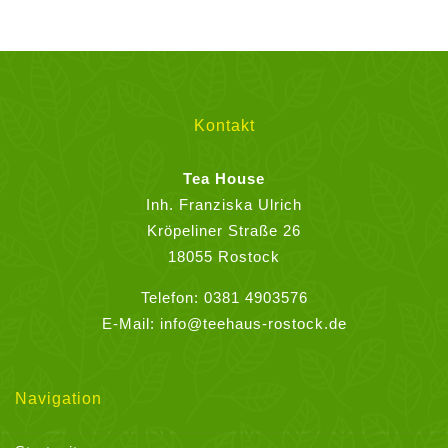
weist
mehrere
Varianten
auf.
Die
Kontakt
Optionen
können
Tea House
auf
Inh. Franziska Ulrich
der
Kröpeliner Straße 26
Produktseite
18055 Rostock
gewählt
Telefon:
0381 4903576
werden
E-Mail:
info@teehaus-rostock.de
Navigation