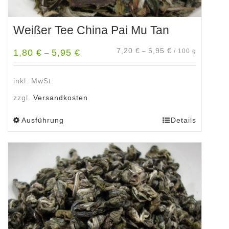
Weißer Tee China Pai Mu Tan
7,20
€
5,95
€
1,80
€
5,95
€
–
/
100
g
–
inkl. MwSt.
zzgl.
Versandkosten
Ausführung
Details
Dieses
Produkt
weist
mehrere
Varianten
auf.
Die
Optionen
können