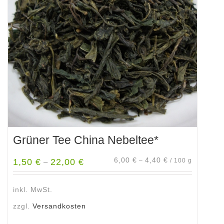
Optionen
können
auf
der
Produktseite
gewählt
werden
Grüner Tee China Nebeltee*
6,00
€
4,40
€
1,50
€
22,00
€
–
/
100
g
–
inkl. MwSt.
zzgl.
Versandkosten