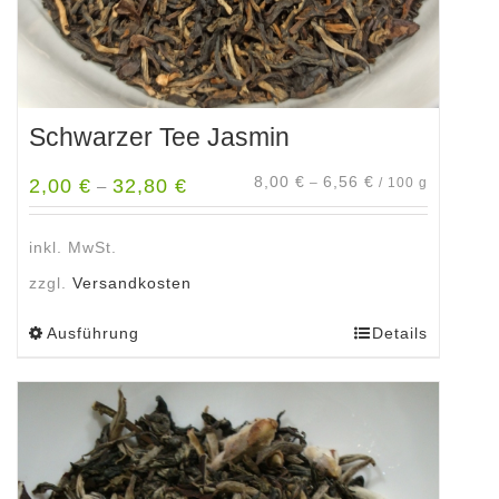
werden
Schwarzer Tee Jasmin
8,00
€
6,56
€
2,00
€
32,80
€
–
/
100
g
–
inkl. MwSt.
zzgl.
Versandkosten
Ausführung
Details
Dieses
Produkt
weist
mehrere
Varianten
auf.