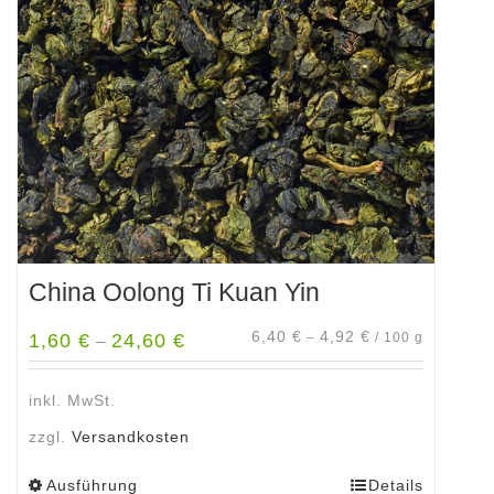
Optionen
können
auf
der
Produktseite
gewählt
werden
China Oolong Ti Kuan Yin
6,40
€
4,92
€
1,60
€
24,60
€
–
/
100
g
–
inkl. MwSt.
zzgl.
Versandkosten
Ausführung
Details
Dieses