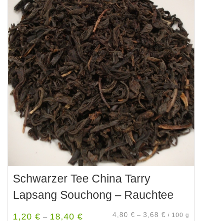
Varianten
auf.
Die
Optionen
können
auf
der
Produktseite
gewählt
werden
Schwarzer Tee China Tarry
Lapsang Souchong – Rauchtee
4,80
€
3,68
€
1,20
€
18,40
€
–
/
100
g
–