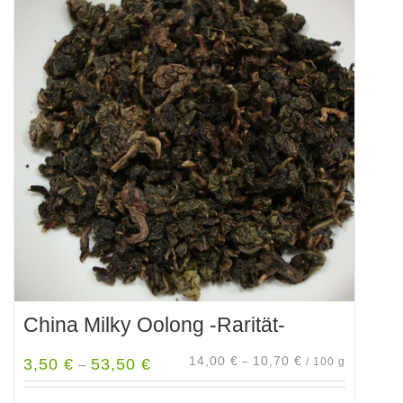
China Milky Oolong -Rarität-
14,00
€
10,70
€
3,50
€
53,50
€
–
/
100
g
–