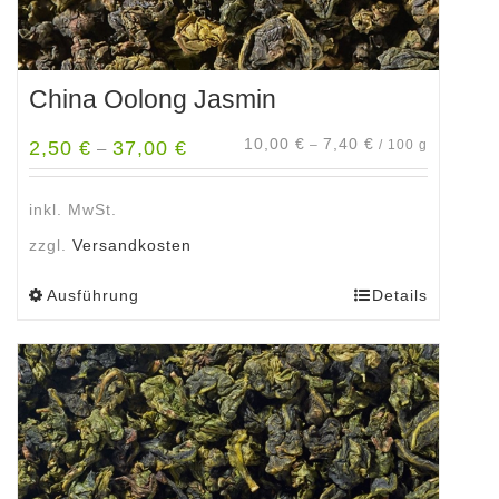
China Oolong Jasmin
10,00
€
7,40
€
2,50
€
37,00
€
–
/
100
g
–
inkl. MwSt.
zzgl.
Versandkosten
Ausführung
Details
Dieses
Produkt
weist
mehrere
Varianten
auf.
Die