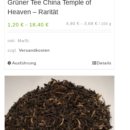
Grüner Tee China Temple of
Heaven – Rarität
4,80
€
3,68
€
1,20
€
18,40
€
–
/
100
g
–
inkl. MwSt.
zzgl.
Versandkosten
Ausführung
Details
Dieses
Produkt
weist
mehrere
Varianten
auf.
Die
Optionen
können