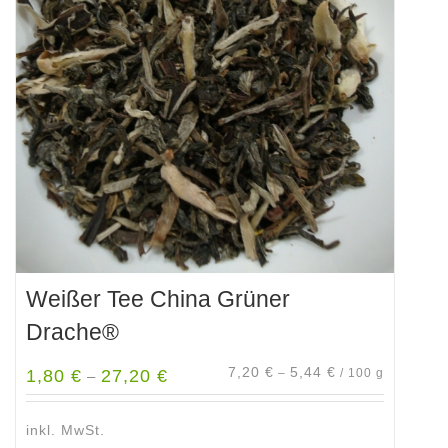
Die
Optionen
können
auf
der
Produktseite
gewählt
werden
Weißer Tee China Grüner
Drache®
7,20
€
5,44
€
1,80
€
27,20
€
–
/
100
g
–
inkl. MwSt.