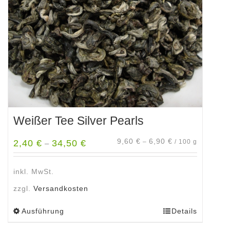
auf
der
Produktseite
gewählt
werden
Weißer Tee Silver Pearls
9,60
€
6,90
€
2,40
€
34,50
€
–
/
100
g
–
inkl. MwSt.
zzgl.
Versandkosten
Ausführung
Details
Dieses
Produkt