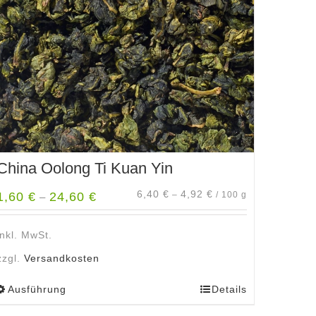
China Oolong Ti Kuan Yin
6,40
€
4,92
€
1,60
€
24,60
€
–
/
100
g
–
inkl. MwSt.
zzgl.
Versandkosten
Ausführung
Details
Dieses
Produkt