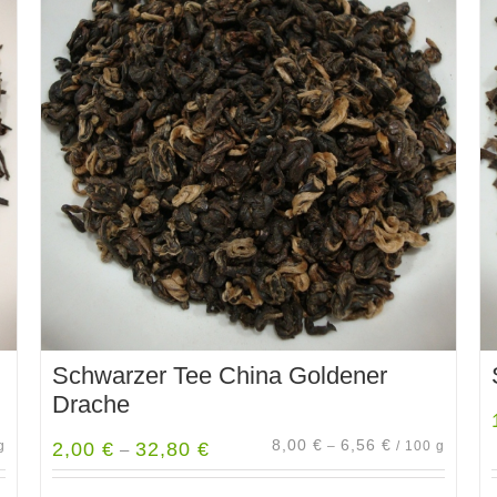
Varianten
auf.
Die
Optionen
können
auf
der
Produktseite
gewählt
werden
Schwarzer Tee China Goldener
Drache
8,00
€
6,56
€
g
2,00
€
32,80
€
–
/
100
g
–