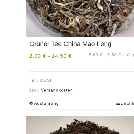
gewählt
werden
Grüner Tee China Mao Feng
8,00
€
5,80
€
2,00
€
14,50
€
–
/
100
–
inkl. MwSt.
zzgl.
Versandkosten
Ausführung
Detail
Dieses
Produkt
weist
mehrere