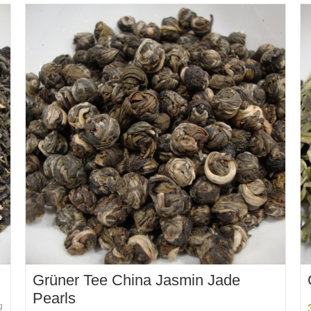
weist
mehrere
Varianten
auf.
Die
Optionen
können
auf
der
Produktseite
gewählt
werden
Grüner Tee China Jasmin Jade
Pearls
g