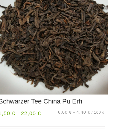
Varianten
auf.
Die
Optionen
können
auf
der
Produktseite
gewählt
werden
Schwarzer Tee China Pu Erh
6,00
€
4,40
€
1,50
€
22,00
€
–
/
100
g
–