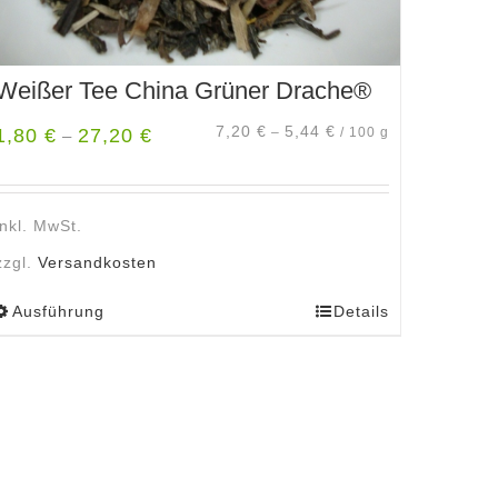
Weißer Tee China Grüner Drache®
7,20
€
5,44
€
1,80
€
27,20
€
–
/
100
g
–
inkl. MwSt.
zzgl.
Versandkosten
Ausführung
Details
Dieses
Produkt
weist
mehrere
Varianten
auf.
Die