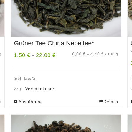
gewählt
werden
Grüner Tee China Nebeltee*
6,00
€
4,40
€
g
1,50
€
22,00
€
–
/
100
g
–
inkl. MwSt.
zzgl.
Versandkosten
s
Ausführung
Details
Dieses
Produkt
weist
mehrere