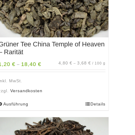
gewählt
werden
Grüner Tee China Temple of Heaven
– Rarität
4,80
€
3,68
€
1,20
€
18,40
€
–
/
100
g
–
inkl. MwSt.
zzgl.
Versandkosten
Ausführung
Details
Dieses
Produkt
weist
mehrere