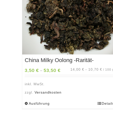
China Milky Oolong -Rarität-
14,00
€
10,70
€
3,50
€
53,50
€
–
/
100
–
inkl. MwSt.
zzgl.
Versandkosten
Ausführung
Detail
Dieses
Produkt