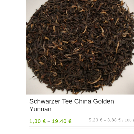
Varianten
auf.
Die
Optionen
können
auf
der
Produktseite
gewählt
werden
Schwarzer Tee China Golden
Yunnan
5,20
€
3,88
€
1,30
€
19,40
€
–
/
100
–