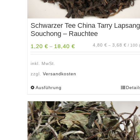
Schwarzer Tee China Tarry Lapsang
Souchong – Rauchtee
4,80
€
3,68
€
1,20
€
18,40
€
–
/
100
–
inkl. MwSt.
zzgl.
Versandkosten
Ausführung
Detail
Dieses
Produkt
weist
mehrere
Varianten
auf.
Die