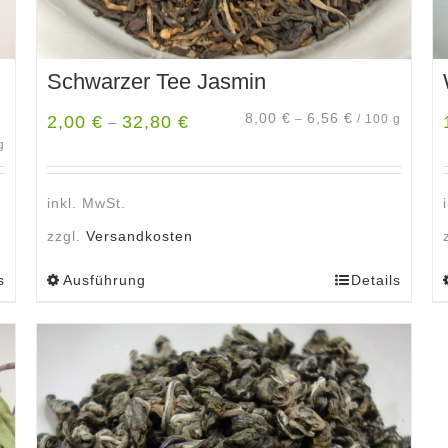
Schwarzer Tee Jasmin
8,00
€
6,56
€
2,00
€
32,80
€
–
/
100
g
–
g
inkl. MwSt.
zzgl.
Versandkosten
s
Ausführung
Details
Dieses
Produkt
weist
mehrere
Varianten
auf.
Die