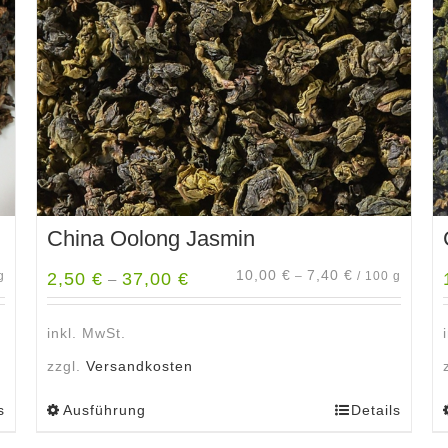
China Oolong Jasmin
10,00
€
7,40
€
g
2,50
€
37,00
€
–
/
100
g
–
inkl. MwSt.
zzgl.
Versandkosten
s
Ausführung
Details
Dieses
Produkt