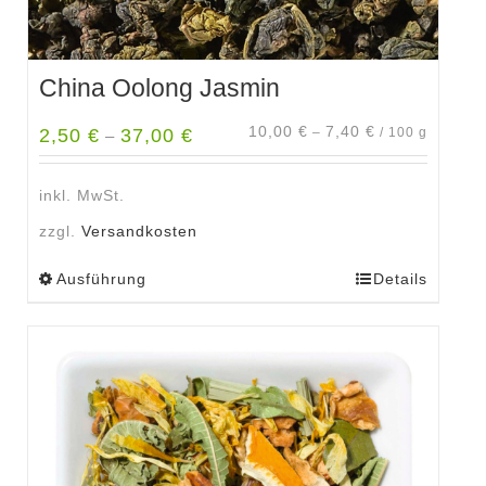
China Oolong Jasmin
10,00
€
7,40
€
2,50
€
37,00
€
–
/
100
g
–
inkl. MwSt.
zzgl.
Versandkosten
Ausführung
Details
Dieses
Produkt
weist
mehrere
Varianten
auf.
Die
Optionen