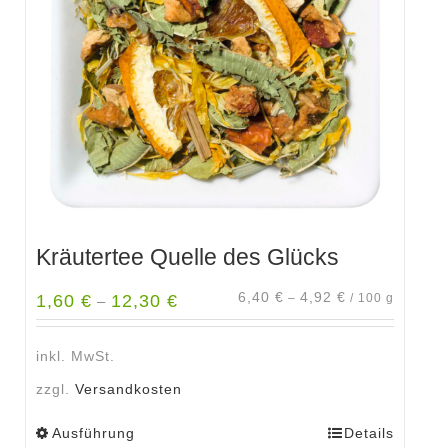
können
auf
der
Produktseite
gewählt
werden
Kräutertee Quelle des Glücks
6,40
€
4,92
€
1,60
€
12,30
€
–
/
100
g
–
inkl. MwSt.
zzgl.
Versandkosten
Ausführung
Details
Dieses