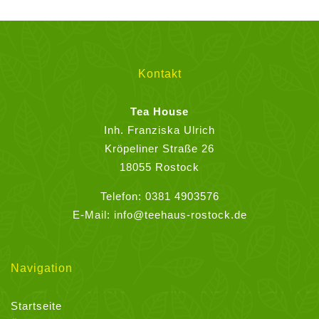
der
Produktseite
gewählt
werden
Kontakt
Tea House
Inh. Franziska Ulrich
Kröpeliner Straße 26
18055 Rostock
Telefon:
0381 4903576
E-Mail:
info@teehaus-rostock.de
Navigation
Startseite