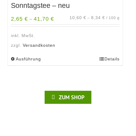
Sonntagstee – neu
10,60
€
8,34
€
2,65
€
41,70
€
–
/
100
g
–
inkl. MwSt.
zzgl.
Versandkosten
Ausführung
Details
Dieses
Produkt
weist
mehrere
Varianten
ZUM SHOP
auf.
Die
Optionen
können
auf