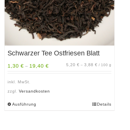
Produktseite
gewählt
werden
Schwarzer Tee Ostfriesen Blatt
5,20
€
3,88
€
1,30
€
19,40
€
–
/
100
g
–
inkl. MwSt.
zzgl.
Versandkosten
Ausführung
Details
Dieses
Produkt
weist
mehrere