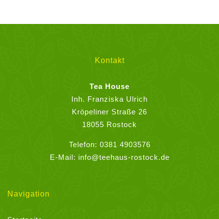
Varianten
auf.
Die
Optionen
können
Kontakt
auf
der
Tea House
Produktseite
Inh. Franziska Ulrich
gewählt
Kröpeliner Straße 26
werden
18055 Rostock
Telefon:
0381 4903576
E-Mail:
info@teehaus-rostock.de
Navigation