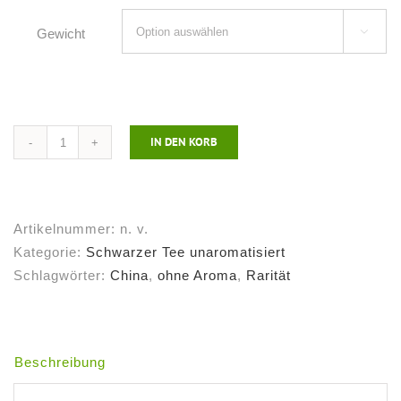
Gewicht

IN DEN KORB
Schwarzer
Tee
China
Goldener
Artikelnummer:
n. v.
Drache
Kategorie:
Schwarzer Tee unaromatisiert
Menge
Schlagwörter:
China
,
ohne Aroma
,
Rarität
Beschreibung