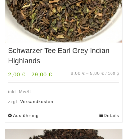
Produktseite
gewählt
werden
Schwarzer Tee Earl Grey Indian
Highlands
8,00
€
5,80
€
2,00
€
29,00
€
–
/
100
g
–
inkl. MwSt.
zzgl.
Versandkosten
Ausführung
Details
Dieses
Produkt
weist