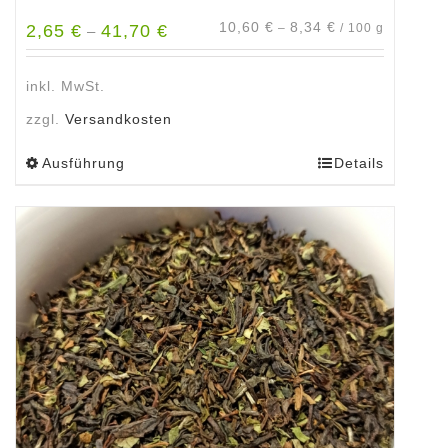
10,60
€
8,34
€
2,65
€
41,70
€
–
/
100
g
–
inkl. MwSt.
zzgl.
Versandkosten
Ausführung
Details
Dieses
Produkt
weist
mehrere
Varianten
auf.
Die
Optionen
können
auf
der