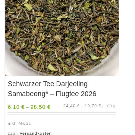
Optionen
können
auf
der
Produktseite
gewählt
werden
Schwarzer Tee Darjeeling
Samabeong* – Flugtee 2026
24,40
€
19,70
€
6,10
€
98,50
€
–
/
100
g
–
inkl. MwSt.
zzgl.
Versandkosten