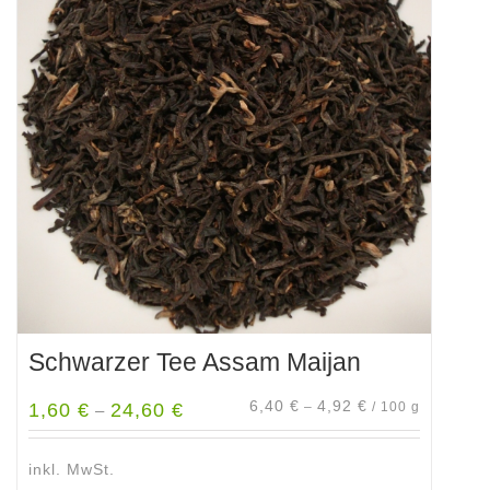
auf.
Die
Optionen
können
auf
der
Produktseite
gewählt
werden
Schwarzer Tee Assam Maijan
6,40
€
4,92
€
1,60
€
24,60
€
–
/
100
g
–
inkl. MwSt.