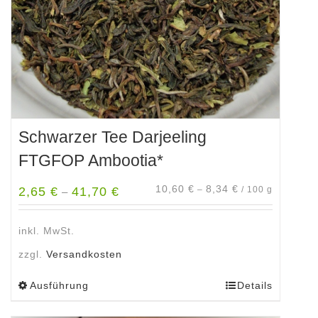
der
Produktseite
gewählt
werden
Schwarzer Tee Darjeeling
FTGFOP Ambootia*
10,60
€
8,34
€
2,65
€
41,70
€
–
/
100
g
–
inkl. MwSt.
zzgl.
Versandkosten
Ausführung
Details
Dieses
Produkt