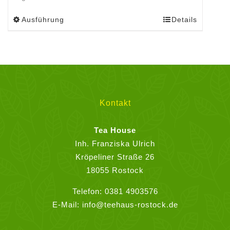
Ausführung
Details
Dieses
Produkt
weist
mehrere
Varianten
auf.
Die
Kontakt
Optionen
können
Tea House
auf
Inh. Franziska Ulrich
der
Kröpeliner Straße 26
Produktseite
18055 Rostock
gewählt
Telefon:
0381 4903576
werden
E-Mail:
info@teehaus-rostock.de