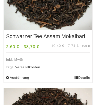
gewählt
werden
Schwarzer Tee Assam Mokalbari
10,40
€
7,74
€
2,60
€
38,70
€
–
/
100
g
–
inkl. MwSt.
zzgl.
Versandkosten
Ausführung
Details
Dieses
Produkt
weist
mehrere
Varianten