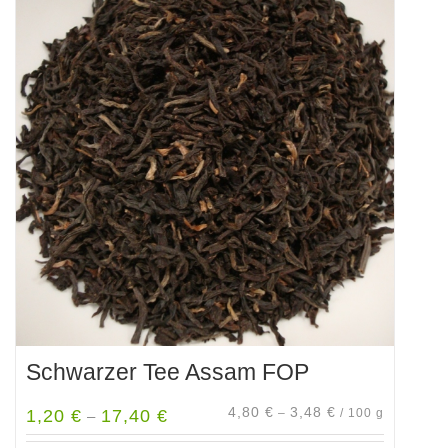
mehrere
Varianten
auf.
Die
Optionen
können
auf
der
Produktseite
gewählt
werden
Schwarzer Tee Assam FOP
4,80
€
3,48
€
1,20
€
17,40
€
–
/
100
g
–