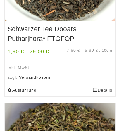
Schwarzer Tee Dooars
Putharjhora* FTGFOP
7,60
€
5,80
€
1,90
€
29,00
€
–
/
100
g
–
inkl. MwSt.
zzgl.
Versandkosten
Ausführung
Details
Dieses
Produkt
weist
mehrere
Varianten
auf.