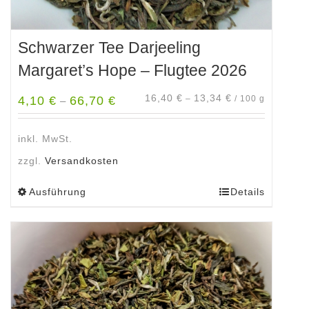
Schwarzer Tee Darjeeling
Margaret’s Hope – Flugtee 2026
16,40
€
13,34
€
4,10
€
66,70
€
–
/
100
g
–
inkl. MwSt.
zzgl.
Versandkosten
Ausführung
Details
Dieses
Produkt
weist
mehrere
Varianten
auf.
Die