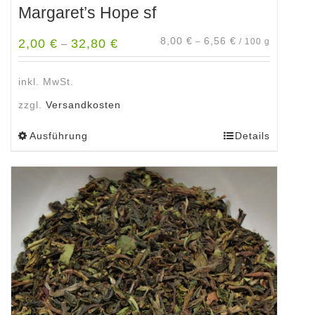
Margaret’s Hope sf
8,00
€
6,56
€
2,00
€
32,80
€
–
/
100
g
–
inkl. MwSt.
zzgl.
Versandkosten
Ausführung
Details
Dieses
Produkt
weist
mehrere
Varianten
auf.
Die
Optionen
können
auf