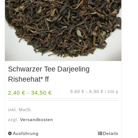
auf
der
Produktseite
gewählt
werden
Schwarzer Tee Darjeeling
Risheehat* ff
9,60
€
6,90
€
2,40
€
34,50
€
–
/
100
g
–
inkl. MwSt.
zzgl.
Versandkosten
Ausführung
Details
Dieses