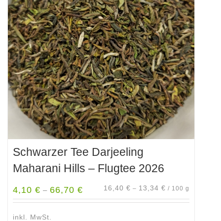
Die
Optionen
können
auf
der
Produktseite
gewählt
werden
Schwarzer Tee Darjeeling
Maharani Hills – Flugtee 2026
16,40
€
13,34
€
4,10
€
66,70
€
–
/
100
g
–
inkl. MwSt.