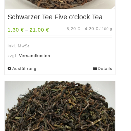
Schwarzer Tee Five o’clock Tea
5,20
€
4,20
€
1,30
€
21,00
€
–
/
100
g
–
inkl. MwSt.
zzgl.
Versandkosten
Ausführung
Details
Dieses
Produkt
weist
mehrere
Varianten
auf.
Die
Optionen
können