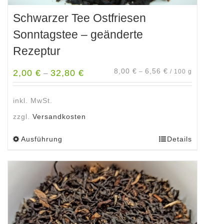
Schwarzer Tee Ostfriesen
Sonntagstee – geänderte
Rezeptur
8,00
€
6,56
€
2,00
€
32,80
€
–
/
100
g
–
inkl. MwSt.
zzgl.
Versandkosten
Ausführung
Details
Dieses
Produkt
weist
mehrere
Varianten
auf.
Die