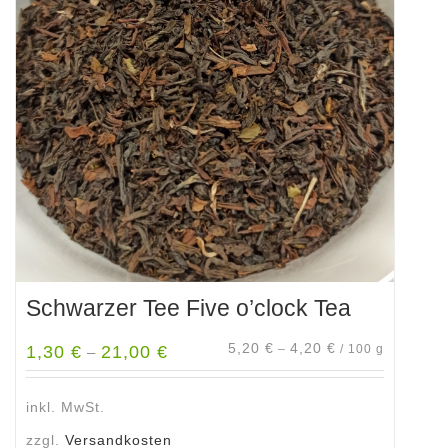
Die
Optionen
können
auf
der
Produktseite
gewählt
werden
Schwarzer Tee Five o’clock Tea
5,20
€
4,20
€
1,30
€
21,00
€
–
/
100
g
–
inkl. MwSt.
zzgl.
Versandkosten