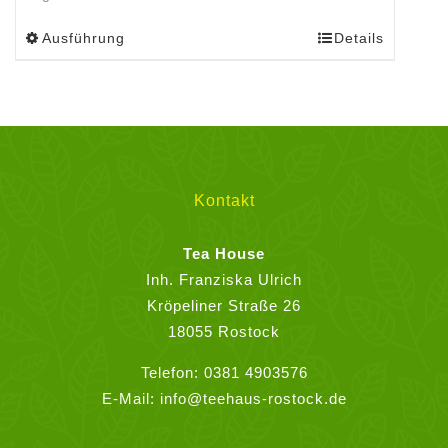
Ausführung
Details
Dieses
Produkt
weist
mehrere
Varianten
auf.
Die
Kontakt
Optionen
können
Tea House
auf
Inh. Franziska Ulrich
der
Kröpeliner Straße 26
Produktseite
18055 Rostock
gewählt
Telefon:
0381 4903576
werden
E-Mail:
info@teehaus-rostock.de