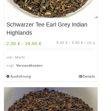
Schwarzer Tee Earl Grey Indian
Highlands
8,00
€
5,80
€
2,00
€
29,00
€
–
/
100
g
–
inkl. MwSt.
zzgl.
Versandkosten
Ausführung
Details
Dieses
Produkt
weist
mehrere
Varianten
auf.