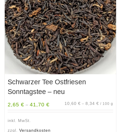
Optionen
können
auf
der
Produktseite
gewählt
werden
Schwarzer Tee Ostfriesen
Sonntagstee – neu
10,60
€
8,34
€
2,65
€
41,70
€
–
/
100
g
–
inkl. MwSt.
zzgl.
Versandkosten