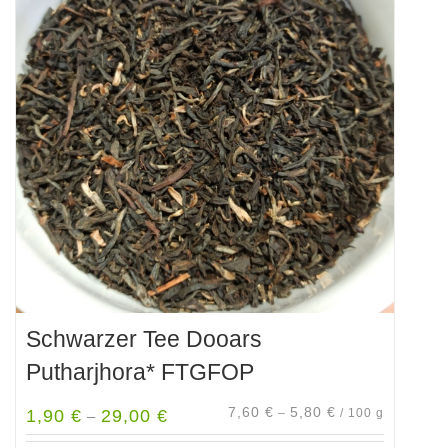
auf.
Die
Optionen
können
auf
der
Produktseite
gewählt
werden
Schwarzer Tee Dooars
Putharjhora* FTGFOP
7,60
€
5,80
€
1,90
€
29,00
€
–
/
100
g
–