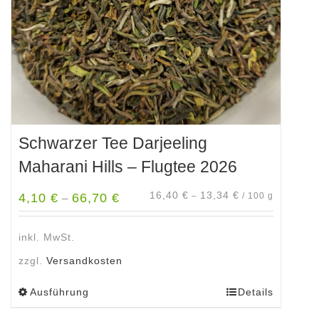
der
Produktseite
gewählt
werden
Schwarzer Tee Darjeeling
Maharani Hills – Flugtee 2026
16,40
€
13,34
€
4,10
€
66,70
€
–
/
100
g
–
inkl. MwSt.
zzgl.
Versandkosten
Ausführung
Details
Dieses
Produkt