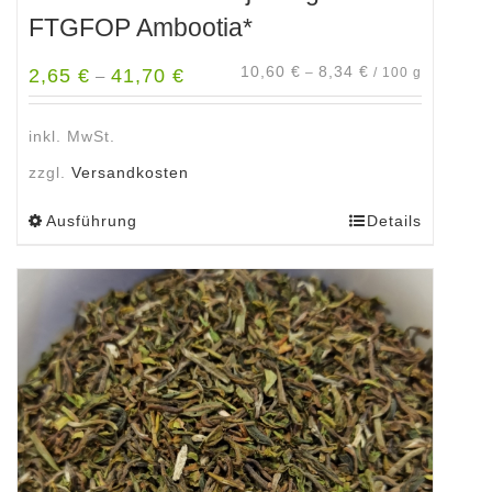
FTGFOP Ambootia*
10,60
€
8,34
€
2,65
€
41,70
€
–
/
100
g
–
inkl. MwSt.
zzgl.
Versandkosten
Ausführung
Details
Dieses
Produkt
weist
mehrere
Varianten
auf.
Die
Optionen
können
auf