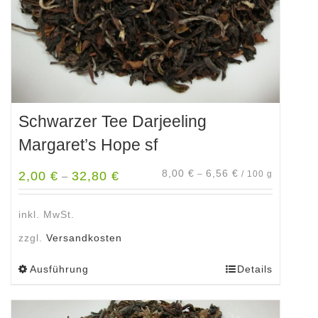
Produktseite
gewählt
werden
Schwarzer Tee Darjeeling
Margaret’s Hope sf
8,00
€
6,56
€
2,00
€
32,80
€
–
/
100
g
–
inkl. MwSt.
zzgl.
Versandkosten
Ausführung
Details
Dieses
Produkt
weist