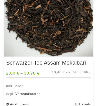
Optionen
können
auf
der
Produktseite
gewählt
werden
Schwarzer Tee Assam Mokalbari
10,40
€
7,74
€
2,60
€
38,70
€
–
/
100
g
–
inkl. MwSt.
zzgl.
Versandkosten
Ausführung
Details
Dieses