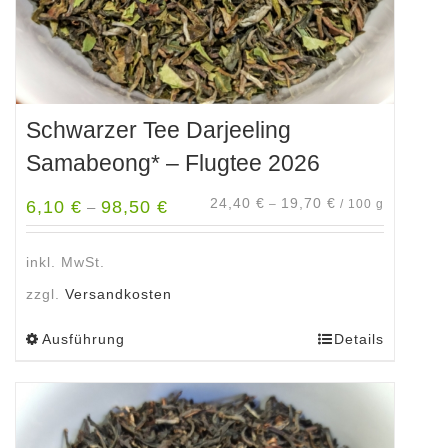
werden
Schwarzer Tee Darjeeling
Samabeong* – Flugtee 2026
24,40
€
19,70
€
6,10
€
98,50
€
–
/
100
g
–
inkl. MwSt.
zzgl.
Versandkosten
Ausführung
Details
Dieses
Produkt
weist
mehrere
Varianten