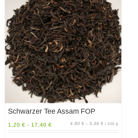
Schwarzer Tee Assam FOP
4,80
€
3,48
€
1,20
€
17,40
€
–
/
100
g
–