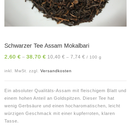
Schwarzer Tee Assam Mokalbari
2,60
€
38,70
€
10,40
€
7,74
€
–
–
/
100
g
inkl. MwSt.
zzgl.
Versandkosten
Ein absoluter Qualitäts-Assam mit fleischigem Blatt und
einem hohen Anteil an Goldspitzen. Dieser Tee hat
wenig Gerbsäure und einen hocharomatischen, leicht
würzigen Geschmack mit einer kupferroten, klaren
Tasse.