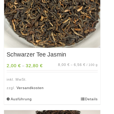
Schwarzer Tee Jasmin
8,00
€
6,56
€
2,00
€
32,80
€
–
/
100
g
–
inkl. MwSt.
zzgl.
Versandkosten
Ausführung
Details
Dieses
Produkt
weist