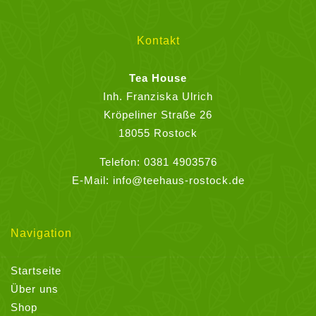
Die
Optionen
können
Kontakt
auf
der
Tea House
Produktseite
Inh. Franziska Ulrich
gewählt
Kröpeliner Straße 26
werden
18055 Rostock
Telefon:
0381 4903576
E-Mail:
info@teehaus-rostock.de
Navigation
Startseite
Über uns
Shop