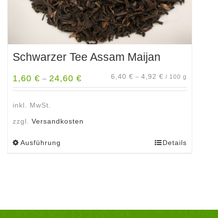
werden
Schwarzer Tee Assam Maijan
6,40
€
4,92
€
1,60
€
24,60
€
–
/
100
g
–
inkl. MwSt.
zzgl.
Versandkosten
Ausführung
Details
Dieses
Produkt
weist
mehrere
Varianten
auf.