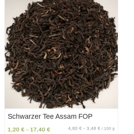
mehrere
Varianten
auf.
Die
Optionen
können
auf
der
Produktseite
gewählt
werden
Schwarzer Tee Assam FOP
4,80
€
3,48
€
1,20
€
17,40
€
–
/
100
g
–