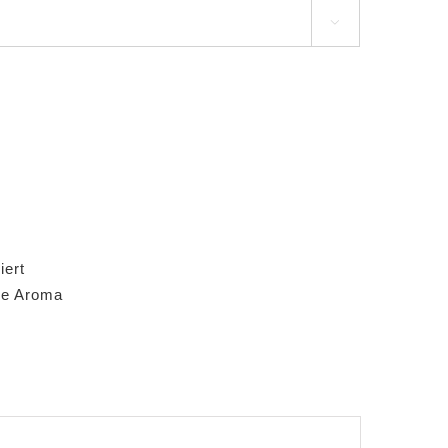

iert
ne Aroma