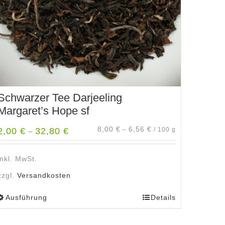
Schwarzer Tee Darjeeling
Margaret’s Hope sf
8,00
€
6,56
€
2,00
€
32,80
€
–
/
100
g
–
inkl. MwSt.
zzgl.
Versandkosten
Ausführung
Details
Dieses
Produkt
weist