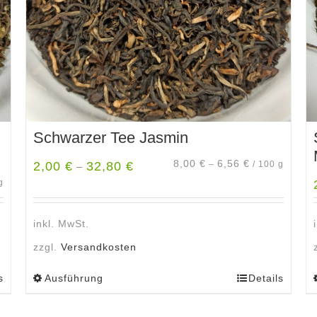
Schwarzer Tee Jasmin
8,00
€
6,56
€
2,00
€
32,80
€
–
/
100
g
–
g
inkl. MwSt.
zzgl.
Versandkosten
s
Ausführung
Details
Dieses
Produkt
weist