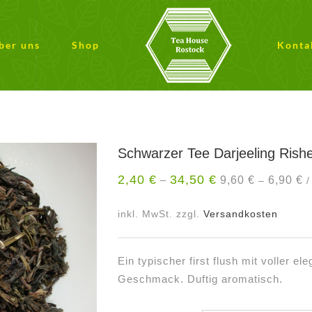
ber uns
Shop
Konta
Schwarzer Tee Darjeeling Rishe
2,40
€
34,50
€
9,60
€
6,90
€
–
–
inkl. MwSt.
zzgl.
Versandkosten
Ein typischer first flush mit voller e
Geschmack. Duftig aromatisch.