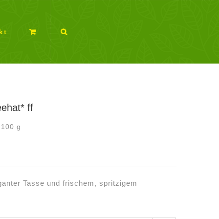
kt
ehat* ff
/
100
g
leganter Tasse und frischem, spritzigem