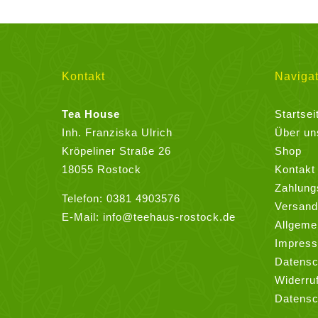
mehrere
Varianten
auf.
Die
Kontakt
Navigat
Optionen
können
Tea House
Startsei
auf
Inh. Franziska Ulrich
Über un
der
Kröpeliner Straße 26
Shop
Produktseite
18055 Rostock
Kontakt
gewählt
Zahlung
Telefon:
0381 4903576
werden
Versand
E-Mail:
info@teehaus-rostock.de
Allgeme
Impres
Datensc
Widerru
Datensc