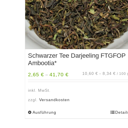
Schwarzer Tee Darjeeling FTGFOP
Ambootia*
10,60
€
8,34
€
2,65
€
41,70
€
–
/
100
–
inkl. MwSt.
zzgl.
Versandkosten
Ausführung
Detail
Dieses
Produkt
weist