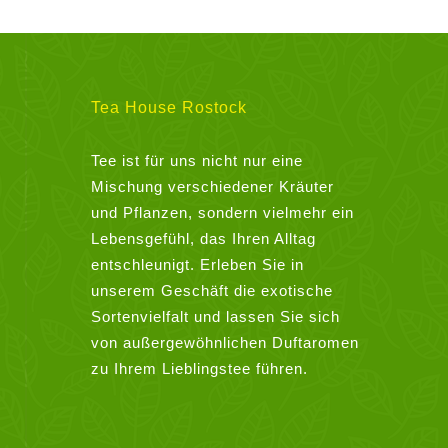
mehrere
Varianten
auf.
Die
Tea House Rostock
Optionen
können
Tee ist für uns nicht nur eine
auf
Mischung verschiedener Kräuter
der
und Pflanzen, sondern vielmehr ein
Produktseite
Lebensgefühl, das Ihren Alltag
gewählt
entschleunigt. Erleben Sie in
werden
unserem Geschäft die exotische
Sortenvielfalt und lassen Sie sich
von außergewöhnlichen Duftaromen
zu Ihrem Lieblingstee führen.