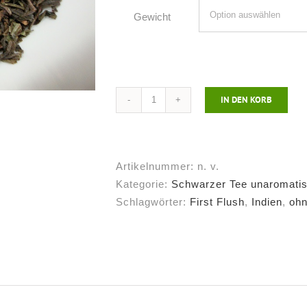
Gewicht
IN DEN KORB
Schwarzer
Tee
Darjeeling
Risheehat*
Artikelnummer:
n. v.
ff
Kategorie:
Schwarzer Tee unaromatis
Menge
Schlagwörter:
First Flush
,
Indien
,
oh