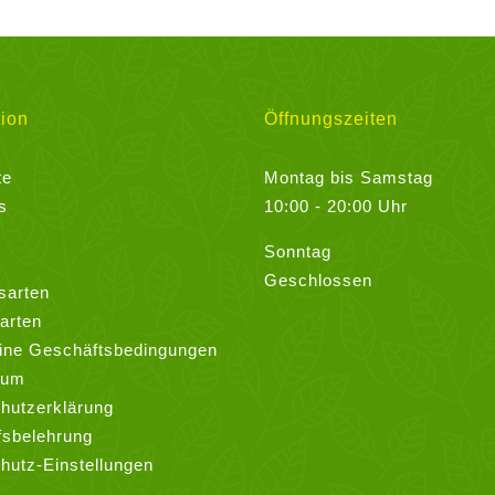
mehrere
Varianten
auf.
Die
ion
Öffnungszeiten
Optionen
können
te
Montag bis Samstag
auf
s
10:00 - 20:00 Uhr
der
Sonntag
Produktseite
Geschlossen
gewählt
sarten
werden
arten
ine Geschäftsbedingungen
sum
hutzerklärung
fsbelehrung
hutz-Einstellungen