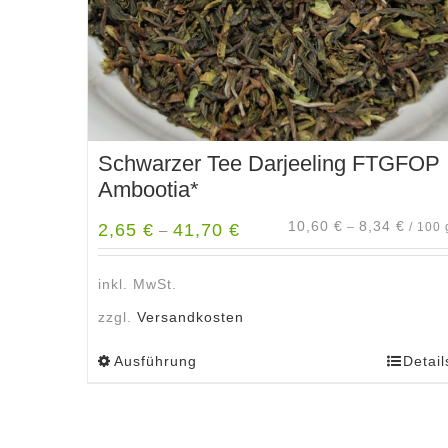
Schwarzer Tee Darjeeling FTGFOP
Ambootia*
10,60
€
8,34
€
2,65
€
41,70
€
–
/
100
–
inkl. MwSt.
zzgl.
Versandkosten
Ausführung
Detail
Dieses
Produkt
weist
mehrere