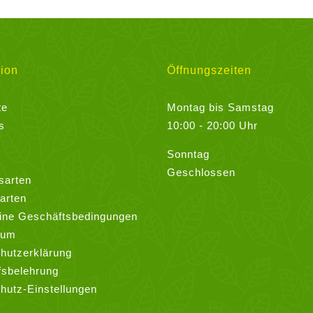
Varianten
auf.
Die
Optionen
ion
Öffnungszeiten
können
auf
te
Montag bis Samstag
der
s
10:00 - 20:00 Uhr
Produktseite
Sonntag
gewählt
Geschlossen
werden
sarten
arten
ine Geschäftsbedingungen
sum
hutzerklärung
fsbelehrung
hutz-Einstellungen