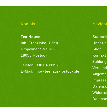
Varianten
auf.
Die
Optionen
Kontakt
Navigat
können
auf
Tea House
Startsei
der
Inh. Franziska Ulrich
Über un
Produktseite
Kröpeliner Straße 26
Shop
gewählt
18055 Rostock
Kontakt
werden
Zahlung
Telefon:
0381 4903576
Versand
E-Mail:
info@teehaus-rostock.de
Allgeme
Impres
Datensc
Widerru
Datensc