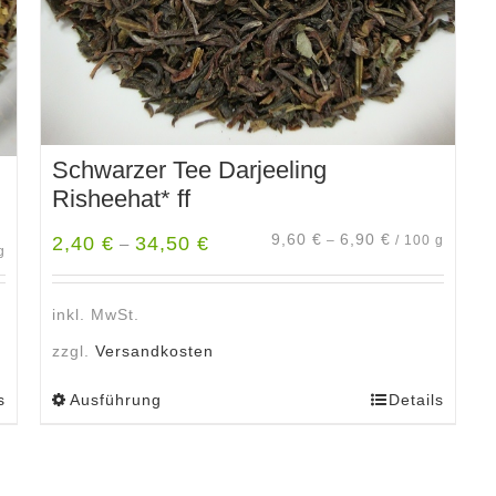
Schwarzer Tee Darjeeling
Risheehat* ff
9,60
€
6,90
€
2,40
€
34,50
€
–
/
100
g
–
g
inkl. MwSt.
zzgl.
Versandkosten
s
Ausführung
Details
Dieses
Produkt
weist
mehrere