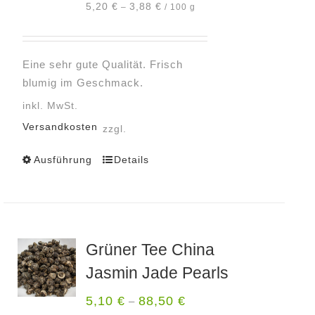
5,20
€
3,88
€
–
/
100
g
auf
der
Produktseite
Eine sehr gute Qualität. Frisch
gewählt
blumig im Geschmack.
werden
inkl. MwSt.
Versandkosten
zzgl.
Ausführung
Details
Dieses
Produkt
weist
mehrere
Varianten
Grüner Tee China
auf.
Jasmin Jade Pearls
Die
Optionen
5,10
€
88,50
€
–
können