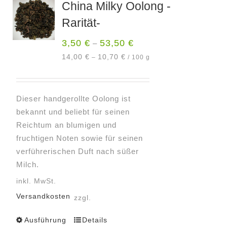
China Milky Oolong -
Rarität-
3,50
€
53,50
€
–
14,00
€
10,70
€
–
/
100
g
Dieser handgerollte Oolong ist
bekannt und beliebt für seinen
Reichtum an blumigen und
fruchtigen Noten sowie für seinen
verführerischen Duft nach süßer
Milch.
inkl. MwSt.
Versandkosten
zzgl.
Ausführung
Details
Dieses