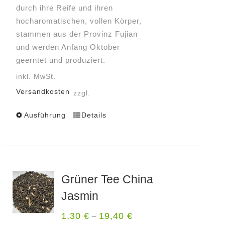
durch ihre Reife und ihren
hocharomatischen, vollen Körper,
stammen aus der Provinz Fujian
und werden Anfang Oktober
geerntet und produziert.
inkl. MwSt.
Versandkosten
zzgl.
Ausführung
Details
Dieses
Produkt
weist
mehrere
Varianten
Grüner Tee China
auf.
Jasmin
Die
Optionen
1,30
€
19,40
€
–
können