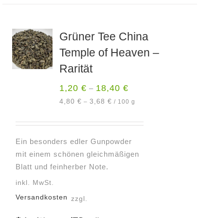
weist
mehrere
Varianten
Grüner Tee China
auf.
Temple of Heaven –
Die
Optionen
Rarität
können
1,20
€
18,40
€
–
auf
der
4,80
€
3,68
€
–
/
100
g
Produktseite
gewählt
werden
Ein besonders edler Gunpowder
mit einem schönen gleichmäßigen
Blatt und feinherber Note.
inkl. MwSt.
Versandkosten
zzgl.