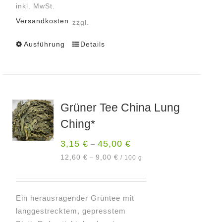
inkl. MwSt.
Versandkosten
zzgl.
Ausführung
Details
Dieses
Produkt
weist
mehrere
Varianten
Grüner Tee China Lung
auf.
Ching*
Die
Optionen
3,15
€
45,00
€
–
können
12,60
€
9,00
€
–
/
100
g
auf
der
Produktseite
Ein herausragender Grüntee mit
gewählt
langgestrecktem, gepresstem
werden