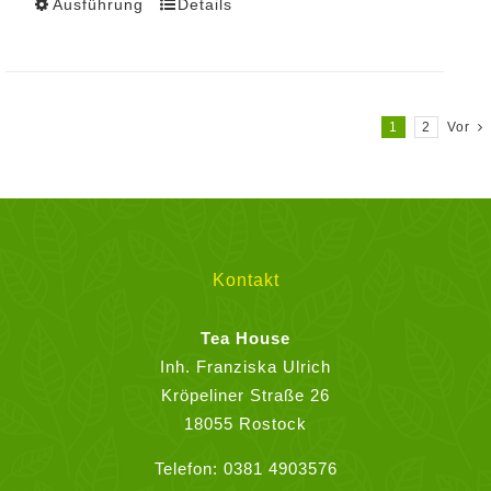
Ausführung
Details
Dieses
Produkt
weist
mehrere
Varianten
1
2
Vor
auf.
Die
Optionen
können
auf
Kontakt
der
Produktseite
Tea House
gewählt
Inh. Franziska Ulrich
werden
Kröpeliner Straße 26
18055 Rostock
Telefon:
0381 4903576