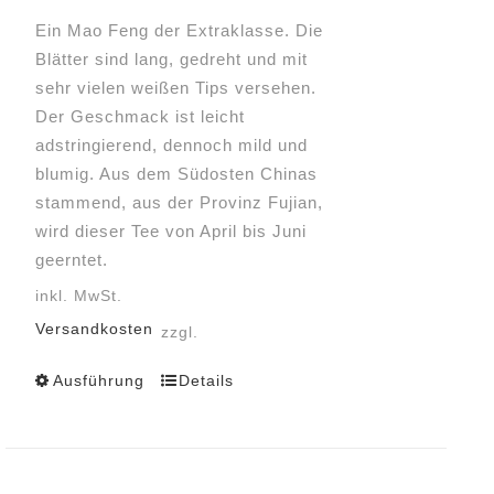
Produktseite
Ein Mao Feng der Extraklasse. Die
gewählt
Blätter sind lang, gedreht und mit
werden
sehr vielen weißen Tips versehen.
Der Geschmack ist leicht
adstringierend, dennoch mild und
blumig. Aus dem Südosten Chinas
stammend, aus der Provinz Fujian,
wird dieser Tee von April bis Juni
geerntet.
inkl. MwSt.
Versandkosten
zzgl.
Ausführung
Details
Dieses
Produkt
weist
mehrere