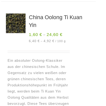
mehrere
Varianten
China Oolong Ti Kuan
auf.
Yin
Die
Optionen
1,60
€
24,60
€
–
können
6,40
€
4,92
€
–
/
100
g
auf
der
Produktseite
Ein absoluter Oolong-Klassiker
gewählt
aus der chinesischen Schule. Im
werden
Gegensatz zu vielen weißen oder
grünen chinesischen Tees, deren
Produktionshöhepunkt im Frühjahr
liegt, werden beim Ti Kuan Yin
Oolong Qualitäten aus dem Herbst
bevorzugt. Diese Tees überzeugen