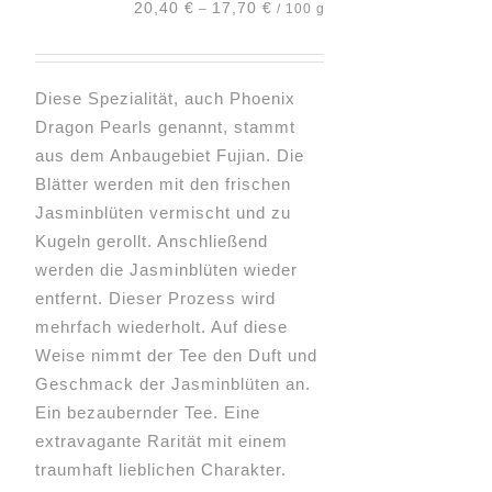
20,40
€
17,70
€
–
/
100
g
auf
der
Produktseite
Diese Spezialität, auch Phoenix
gewählt
Dragon Pearls genannt, stammt
werden
aus dem Anbaugebiet Fujian. Die
Blätter werden mit den frischen
Jasminblüten vermischt und zu
Kugeln gerollt. Anschließend
werden die Jasminblüten wieder
entfernt. Dieser Prozess wird
mehrfach wiederholt. Auf diese
Weise nimmt der Tee den Duft und
Geschmack der Jasminblüten an.
Ein bezaubernder Tee. Eine
extravagante Rarität mit einem
traumhaft lieblichen Charakter.