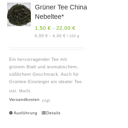
Varianten
Grüner Tee China
auf.
Nebeltee*
Die
Optionen
1,50
€
22,00
€
–
können
6,00
€
4,40
€
–
/
100
g
auf
der
Produktseite
Ein hervorragender Tee mit
gewählt
grünem Blatt und aromatischem,
werden
süßlichem Geschmack. Auch für
Grüntee-Einsteiger ein idealer Tee.
inkl. MwSt.
Versandkosten
zzgl.
Ausführung
Details
Dieses
Produkt