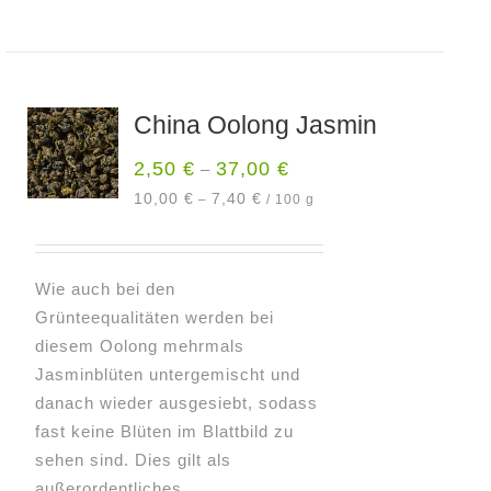
Produkt
weist
mehrere
Varianten
China Oolong Jasmin
auf.
Die
2,50
€
37,00
€
–
Optionen
10,00
€
7,40
€
–
/
100
g
können
auf
der
Wie auch bei den
Produktseite
Grünteequalitäten werden bei
gewählt
diesem Oolong mehrmals
werden
Jasminblüten untergemischt und
danach wieder ausgesiebt, sodass
fast keine Blüten im Blattbild zu
sehen sind. Dies gilt als
außerordentliches