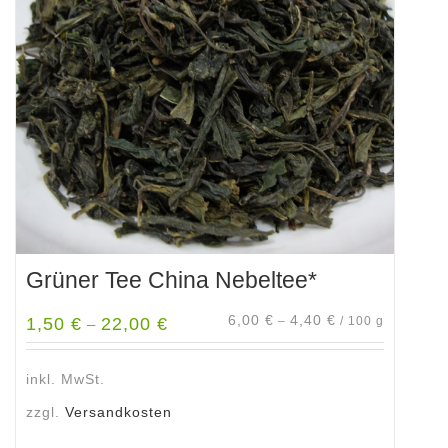
Optionen
können
auf
der
Produktseite
gewählt
werden
Grüner Tee China Nebeltee*
6,00
€
4,40
€
1,50
€
22,00
€
–
/
100
g
–
inkl. MwSt.
zzgl.
Versandkosten