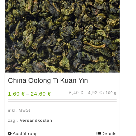
Optionen
können
auf
der
Produktseite
gewählt
werden
China Oolong Ti Kuan Yin
6,40
€
4,92
€
1,60
€
24,60
€
–
/
100
g
–
inkl. MwSt.
zzgl.
Versandkosten
Ausführung
Details
Dieses