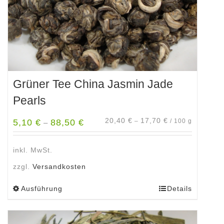
Produktseite
gewählt
werden
Grüner Tee China Jasmin Jade
Pearls
20,40
€
17,70
€
5,10
€
88,50
€
–
/
100
g
–
inkl. MwSt.
zzgl.
Versandkosten
Ausführung
Details
Dieses
Produkt
weist