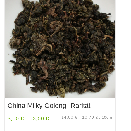
China Milky Oolong -Rarität-
14,00
€
10,70
€
3,50
€
53,50
€
–
/
100
g
–