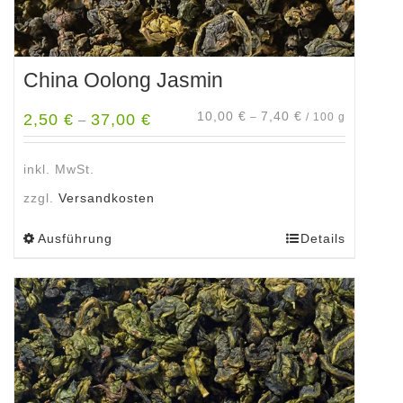
China Oolong Jasmin
10,00
€
7,40
€
2,50
€
37,00
€
–
/
100
g
–
inkl. MwSt.
zzgl.
Versandkosten
Ausführung
Details
Dieses
Produkt
weist
mehrere
Varianten
auf.
Die