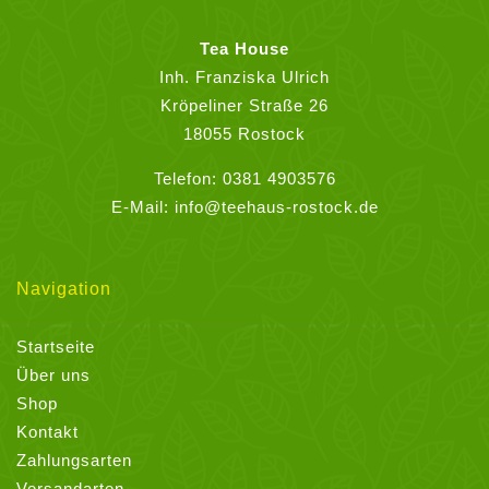
auf
der
Tea House
Produktseite
Inh. Franziska Ulrich
gewählt
Kröpeliner Straße 26
werden
18055 Rostock
Telefon:
0381 4903576
E-Mail:
info@teehaus-rostock.de
Navigation
Startseite
Über uns
Shop
Kontakt
Zahlungsarten
Versandarten