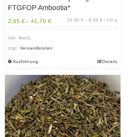
FTGFOP Ambootia*
10,60
€
8,34
€
2,65
€
41,70
€
–
/
100
g
–
inkl. MwSt.
zzgl.
Versandkosten
Ausführung
Details
Dieses
Produkt
weist
mehrere
Varianten
auf.
Die
Optionen
können
auf