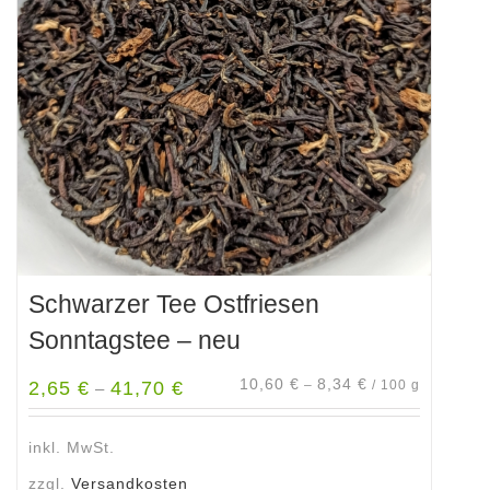
Optionen
können
auf
der
Produktseite
gewählt
werden
Schwarzer Tee Ostfriesen
Sonntagstee – neu
10,60
€
8,34
€
2,65
€
41,70
€
–
/
100
g
–
inkl. MwSt.
zzgl.
Versandkosten