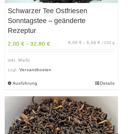
Schwarzer Tee Ostfriesen
Sonntagstee – geänderte
Rezeptur
8,00
€
6,56
€
2,00
€
32,80
€
–
/
100
g
–
inkl. MwSt.
zzgl.
Versandkosten
Ausführung
Details
Dieses
Produkt
weist
mehrere
Varianten
auf.
Die