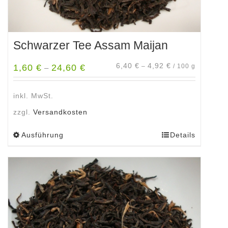
Schwarzer Tee Assam Maijan
6,40
€
4,92
€
1,60
€
24,60
€
–
/
100
g
–
inkl. MwSt.
zzgl.
Versandkosten
Ausführung
Details
Dieses
Produkt
weist
mehrere
Varianten
auf.
Die