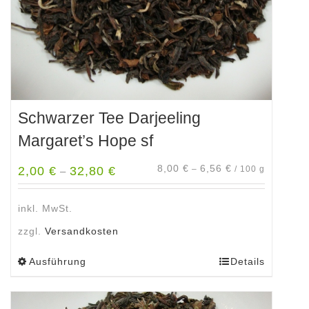
Produktseite
gewählt
werden
Schwarzer Tee Darjeeling
Margaret’s Hope sf
8,00
€
6,56
€
2,00
€
32,80
€
–
/
100
g
–
inkl. MwSt.
zzgl.
Versandkosten
Ausführung
Details
Dieses
Produkt
weist