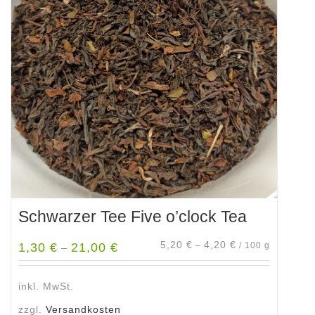
Die
Optionen
können
auf
der
Produktseite
gewählt
werden
Schwarzer Tee Five o’clock Tea
5,20
€
4,20
€
1,30
€
21,00
€
–
/
100
g
–
inkl. MwSt.
zzgl.
Versandkosten