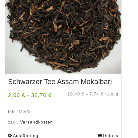
Optionen
können
auf
der
Produktseite
gewählt
werden
Schwarzer Tee Assam Mokalbari
10,40
€
7,74
€
2,60
€
38,70
€
–
/
100
g
–
inkl. MwSt.
zzgl.
Versandkosten
Ausführung
Details
Dieses