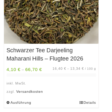
der
Produktseite
gewählt
werden
Schwarzer Tee Darjeeling
Maharani Hills – Flugtee 2026
16,40
€
13,34
€
4,10
€
66,70
€
–
/
100
g
–
inkl. MwSt.
zzgl.
Versandkosten
Ausführung
Details
Dieses
Produkt