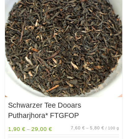
auf.
Die
Optionen
können
auf
der
Produktseite
gewählt
werden
Schwarzer Tee Dooars
Putharjhora* FTGFOP
7,60
€
5,80
€
1,90
€
29,00
€
–
/
100
g
–