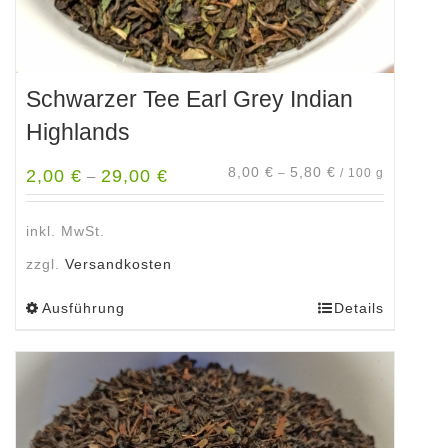
Schwarzer Tee Earl Grey Indian
Highlands
8,00
€
5,80
€
2,00
€
29,00
€
–
/
100
g
–
inkl. MwSt.
zzgl.
Versandkosten
Ausführung
Details
Dieses
Produkt
weist
mehrere
Varianten
auf.