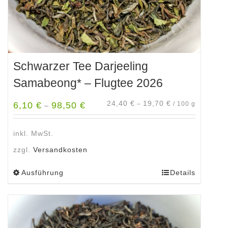
werden
Schwarzer Tee Darjeeling
Samabeong* – Flugtee 2026
24,40
€
19,70
€
6,10
€
98,50
€
–
/
100
g
–
inkl. MwSt.
zzgl.
Versandkosten
Ausführung
Details
Dieses
Produkt
weist
mehrere
Varianten