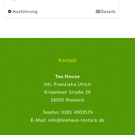
Ausführung
Details
Dieses
Produkt
weist
mehrere
Varianten
auf.
Die
Kontakt
Optionen
können
Tea House
auf
Inh. Franziska Ulrich
der
Kröpeliner Straße 26
Produktseite
18055 Rostock
gewählt
Telefon:
0381 4903576
werden
E-Mail:
info@teehaus-rostock.de