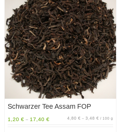
Schwarzer Tee Assam FOP
4,80
€
3,48
€
1,20
€
17,40
€
–
/
100
g
–