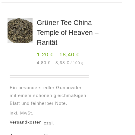
weist
mehrere
Varianten
Grüner Tee China
auf.
Temple of Heaven –
Die
Optionen
Rarität
können
1,20
€
18,40
€
–
auf
der
4,80
€
3,68
€
–
/
100
g
Produktseite
gewählt
werden
Ein besonders edler Gunpowder
mit einem schönen gleichmäßigen
Blatt und feinherber Note.
inkl. MwSt.
Versandkosten
zzgl.