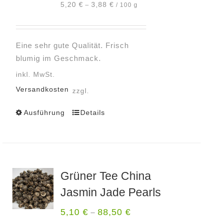
5,20
€
3,88
€
–
/
100
g
auf
der
Produktseite
Eine sehr gute Qualität. Frisch
gewählt
blumig im Geschmack.
werden
inkl. MwSt.
Versandkosten
zzgl.
Ausführung
Details
Dieses
Produkt
weist
mehrere
Varianten
Grüner Tee China
auf.
Jasmin Jade Pearls
Die
Optionen
5,10
€
88,50
€
–
können