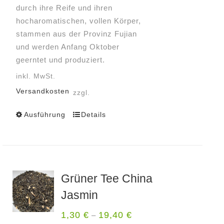
durch ihre Reife und ihren
hocharomatischen, vollen Körper,
stammen aus der Provinz Fujian
und werden Anfang Oktober
geerntet und produziert.
inkl. MwSt.
Versandkosten
zzgl.
Ausführung
Details
Dieses
Produkt
weist
mehrere
Varianten
Grüner Tee China
auf.
Jasmin
Die
Optionen
1,30
€
19,40
€
–
können