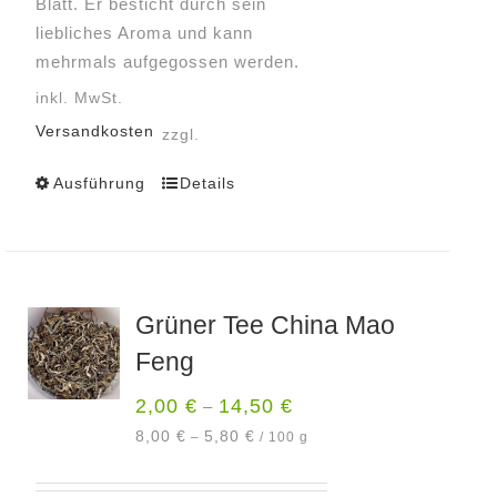
Blatt. Er besticht durch sein
liebliches Aroma und kann
mehrmals aufgegossen werden.
inkl. MwSt.
Versandkosten
zzgl.
Ausführung
Details
Dieses
Produkt
weist
mehrere
Varianten
Grüner Tee China Mao
auf.
Feng
Die
Optionen
2,00
€
14,50
€
–
können
8,00
€
5,80
€
–
/
100
g
auf
der