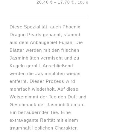
20,40
€
17,70
€
–
/
100
g
auf
der
Produktseite
Diese Spezialität, auch Phoenix
gewählt
Dragon Pearls genannt, stammt
werden
aus dem Anbaugebiet Fujian. Die
Blätter werden mit den frischen
Jasminblüten vermischt und zu
Kugeln gerollt. Anschließend
werden die Jasminblüten wieder
entfernt. Dieser Prozess wird
mehrfach wiederholt. Auf diese
Weise nimmt der Tee den Duft und
Geschmack der Jasminblüten an.
Ein bezaubernder Tee. Eine
extravagante Rarität mit einem
traumhaft lieblichen Charakter.