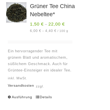
Varianten
Grüner Tee China
auf.
Nebeltee*
Die
Optionen
1,50
€
22,00
€
–
können
6,00
€
4,40
€
–
/
100
g
auf
der
Produktseite
Ein hervorragender Tee mit
gewählt
grünem Blatt und aromatischem,
werden
süßlichem Geschmack. Auch für
Grüntee-Einsteiger ein idealer Tee.
inkl. MwSt.
Versandkosten
zzgl.
Ausführung
Details
Dieses
Produkt