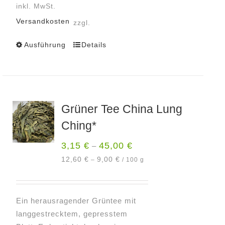
inkl. MwSt.
Versandkosten
zzgl.
Ausführung
Details
Dieses
Produkt
weist
mehrere
Varianten
Grüner Tee China Lung
auf.
Ching*
Die
Optionen
3,15
€
45,00
€
–
können
12,60
€
9,00
€
–
/
100
g
auf
der
Produktseite
Ein herausragender Grüntee mit
gewählt
langgestrecktem, gepresstem
werden