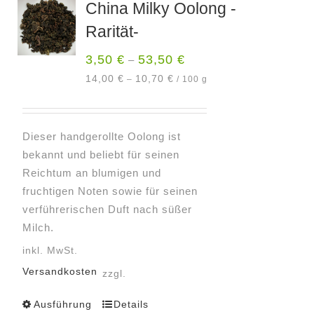
China Milky Oolong -
Rarität-
3,50
€
53,50
€
–
14,00
€
10,70
€
–
/
100
g
Dieser handgerollte Oolong ist
bekannt und beliebt für seinen
Reichtum an blumigen und
fruchtigen Noten sowie für seinen
verführerischen Duft nach süßer
Milch.
inkl. MwSt.
Versandkosten
zzgl.
Ausführung
Details
Dieses