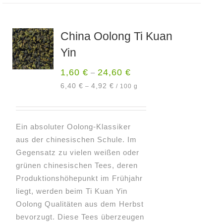
mehrere
Varianten
China Oolong Ti Kuan
auf.
Yin
Die
Optionen
1,60
€
24,60
€
–
können
6,40
€
4,92
€
–
/
100
g
auf
der
Produktseite
Ein absoluter Oolong-Klassiker
gewählt
aus der chinesischen Schule. Im
werden
Gegensatz zu vielen weißen oder
grünen chinesischen Tees, deren
Produktionshöhepunkt im Frühjahr
liegt, werden beim Ti Kuan Yin
Oolong Qualitäten aus dem Herbst
bevorzugt. Diese Tees überzeugen