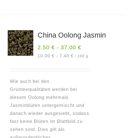
Produkt
weist
mehrere
Varianten
China Oolong Jasmin
auf.
Die
2,50
€
37,00
€
–
Optionen
10,00
€
7,40
€
–
/
100
g
können
auf
der
Wie auch bei den
Produktseite
Grünteequalitäten werden bei
gewählt
diesem Oolong mehrmals
werden
Jasminblüten untergemischt und
danach wieder ausgesiebt, sodass
fast keine Blüten im Blattbild zu
sehen sind. Dies gilt als
außerordentliches