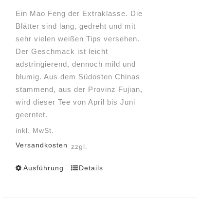
Produktseite
Ein Mao Feng der Extraklasse. Die
gewählt
Blätter sind lang, gedreht und mit
werden
sehr vielen weißen Tips versehen.
Der Geschmack ist leicht
adstringierend, dennoch mild und
blumig. Aus dem Südosten Chinas
stammend, aus der Provinz Fujian,
wird dieser Tee von April bis Juni
geerntet.
inkl. MwSt.
Versandkosten
zzgl.
Ausführung
Details
Dieses
Produkt
weist
mehrere