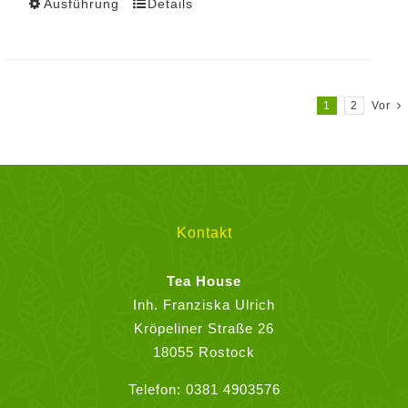
Ausführung
Details
Dieses
Produkt
weist
mehrere
Varianten
1
2
Vor
auf.
Die
Optionen
können
auf
Kontakt
der
Produktseite
Tea House
gewählt
Inh. Franziska Ulrich
werden
Kröpeliner Straße 26
18055 Rostock
Telefon:
0381 4903576