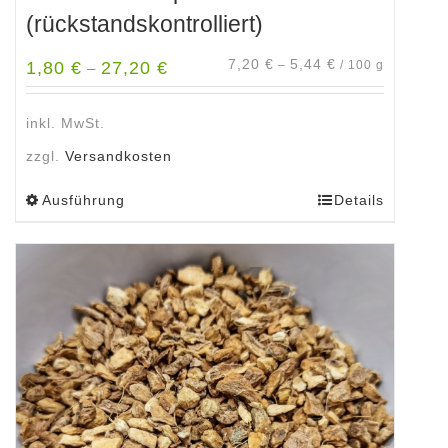
(rückstandskontrolliert)
7,20
€
5,44
€
1,80
€
27,20
€
–
/
100
g
–
inkl. MwSt.
zzgl.
Versandkosten
Ausführung
Details
Dieses
Produkt
weist
mehrere
Varianten
auf.
Die
Optionen
können
auf