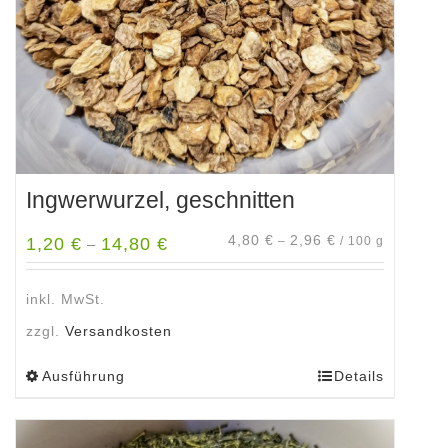
der
Produktseite
gewählt
werden
Ingwerwurzel, geschnitten
4,80
€
2,96
€
1,20
€
14,80
€
–
/
100
g
–
inkl. MwSt.
zzgl.
Versandkosten
Ausführung
Details
Dieses
Produkt
weist