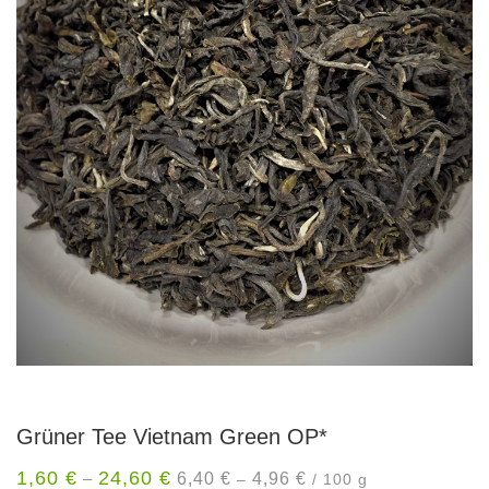
Grüner Tee Vietnam Green OP*
1,60
€
24,60
€
6,40
€
4,96
€
–
–
/
100
g