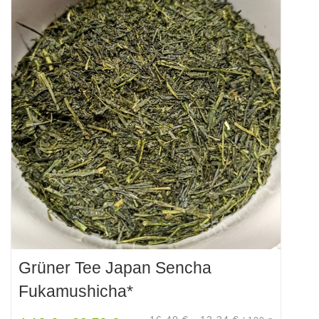
mehrere
Varianten
auf.
Die
Optionen
können
auf
der
Produktseite
gewählt
werden
Grüner Tee Japan Sencha
Fukamushicha*