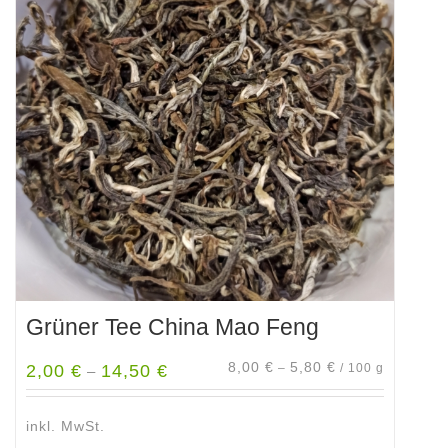
auf.
Die
Optionen
können
auf
der
Produktseite
gewählt
werden
Grüner Tee China Mao Feng
8,00
€
5,80
€
2,00
€
14,50
€
–
/
100
g
–
inkl. MwSt.