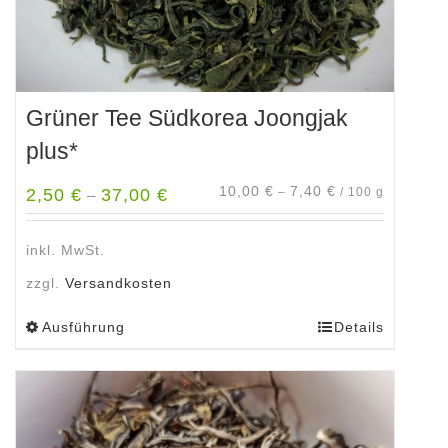
werden
Grüner Tee Südkorea Joongjak
plus*
10,00
€
7,40
€
2,50
€
37,00
€
–
/
100
g
–
inkl. MwSt.
zzgl.
Versandkosten
Ausführung
Details
Dieses
Produkt
weist
mehrere
Varianten