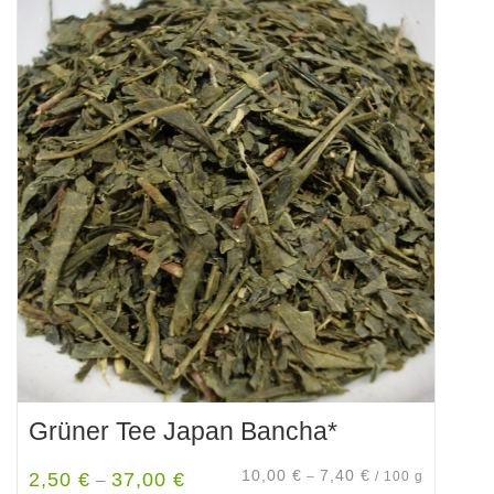
Grüner Tee Japan Bancha*
10,00
€
7,40
€
2,50
€
37,00
€
–
/
100
g
–