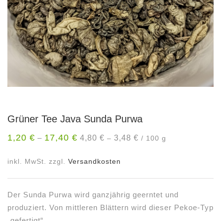
Grüner Tee Java Sunda Purwa
1,20
€
17,40
€
4,80
€
3,48
€
–
–
/
100
g
inkl. MwSt.
zzgl.
Versandkosten
Der Sunda Purwa wird ganzjährig geerntet und
produziert. Von mittleren Blättern wird dieser Pekoe-Typ
„gefertigt“.