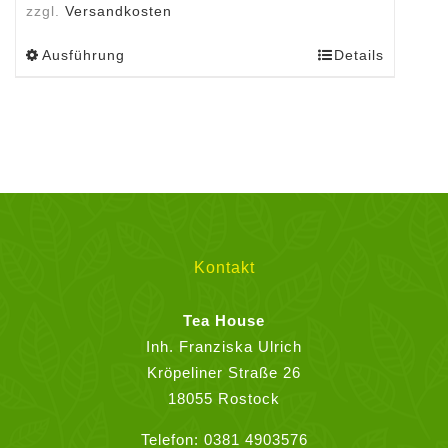
zzgl.
Versandkosten
Ausführung
Details
Dieses
Produkt
weist
mehrere
Varianten
auf.
Die
Optionen
können
Kontakt
auf
der
Tea House
Produktseite
Inh. Franziska Ulrich
gewählt
Kröpeliner Straße 26
werden
18055 Rostock
Telefon:
0381 4903576