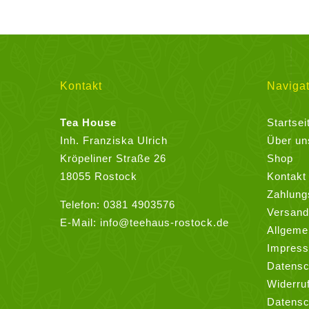
weist
mehrere
Varianten
auf.
Die
Kontakt
Navigat
Optionen
können
Tea House
Startsei
auf
Inh. Franziska Ulrich
Über un
der
Kröpeliner Straße 26
Shop
Produktseite
18055 Rostock
Kontakt
gewählt
Zahlung
Telefon:
0381 4903576
werden
Versand
E-Mail:
info@teehaus-rostock.de
Allgeme
Impres
Datensc
Widerru
Datensc