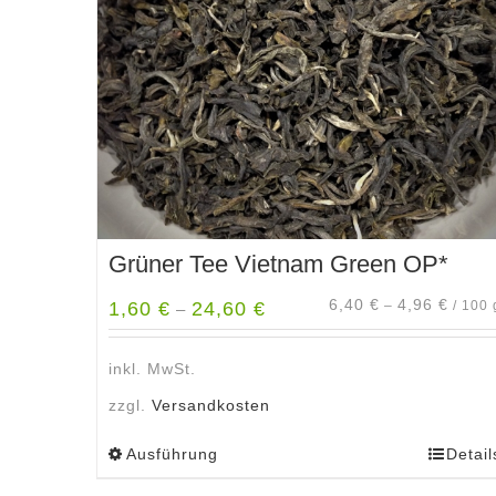
Grüner Tee Vietnam Green OP*
6,40
€
4,96
€
1,60
€
24,60
€
–
/
100
–
inkl. MwSt.
zzgl.
Versandkosten
Ausführung
Detail
Dieses
Produkt