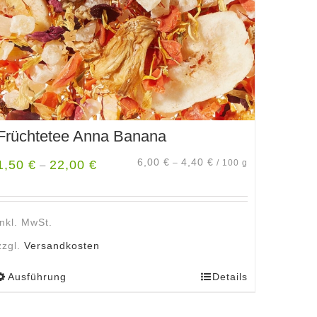
Früchtetee Anna Banana
6,00
€
4,40
€
1,50
€
22,00
€
–
/
100
g
–
inkl. MwSt.
zzgl.
Versandkosten
Ausführung
Details
Dieses
Produkt
weist