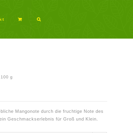
kt
/
100
g
iebliche Mangonote durch die fruchtige Note des
r ein Geschmackserlebnis für Groß und Klein.