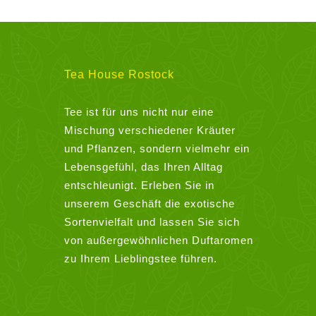
mehrere
Varianten
auf.
Die
Tea House Rostock
Optionen
können
Tee ist für uns nicht nur eine
auf
Mischung verschiedener Kräuter
der
und Pflanzen, sondern vielmehr ein
Produktseite
Lebensgefühl, das Ihren Alltag
gewählt
entschleunigt. Erleben Sie in
werden
unserem Geschäft die exotische
Sortenvielfalt und lassen Sie sich
von außergewöhnlichen Duftaromen
zu Ihrem Lieblingstee führen.