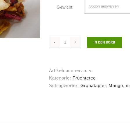
Gewicht
IN DEN KORB
Früchtetee
Tropenstern®,
mild
Menge
Artikelnummer:
n. v.
Kategorie:
Früchtetee
Schlagwörter:
Granatapfel
,
Mango
,
m