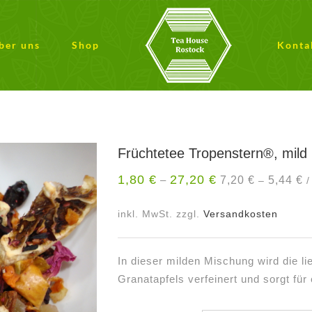
ber uns
Shop
Konta
Früchtetee Tropenstern®, mild
1,80
€
27,20
€
7,20
€
5,44
€
–
–
inkl. MwSt.
zzgl.
Versandkosten
In dieser milden Mischung wird die l
Granatapfels verfeinert und sorgt fü