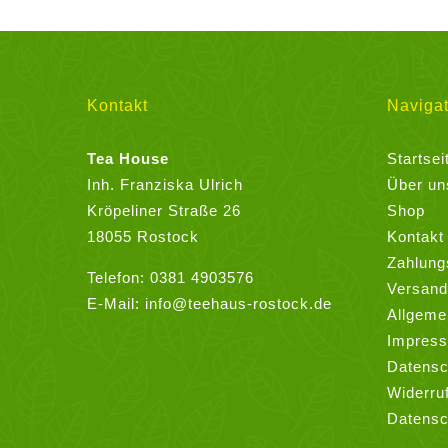
mehrere
Varianten
auf.
Die
Kontakt
Navigat
Optionen
können
Tea House
Startsei
auf
Inh. Franziska Ulrich
Über un
der
Kröpeliner Straße 26
Shop
Produktseite
18055 Rostock
Kontakt
gewählt
Zahlung
Telefon:
0381 4903576
werden
Versand
E-Mail:
info@teehaus-rostock.de
Allgeme
Impres
Datensc
Widerru
Datensc