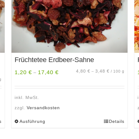
Früchtetee Erdbeer-Sahne
4,80
€
3,48
€
1,20
€
17,40
€
–
/
100
g
–
g
inkl. MwSt.
zzgl.
Versandkosten
s
Ausführung
Details
Dieses
Produkt
weist