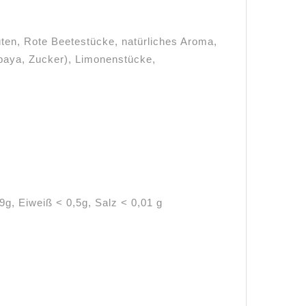
üten, Rote Beetestücke, natürliches Aroma,
paya, Zucker), Limonenstücke,
9g, Eiweiß < 0,5g, Salz < 0,01 g