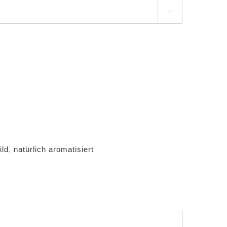

ild
,
natürlich aromatisiert