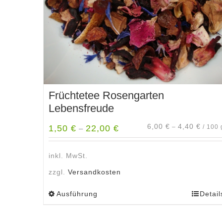
Früchtetee Rosengarten
Lebensfreude
6,00
€
4,40
€
1,50
€
22,00
€
–
/
100
–
inkl. MwSt.
zzgl.
Versandkosten
Ausführung
Detail
Dieses
Produkt
weist