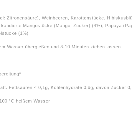
tel: Zitronensäure), Weinbeeren, Karottenstücke, Hibiskusbl
, kandierte Mangostücke (Mango, Zucker) (4%), Papaya (Pa
elstücke (1%)
ßem Wasser übergießen und 8-10 Minuten ziehen lassen.
bereitung*
ätt. Fettsäuren < 0,1g, Kohlenhydrate 0,9g, davon Zucker 0,
l 100 °C heißem Wasser