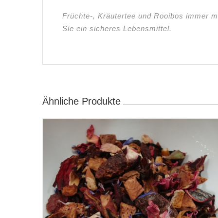
Früchte-, Kräutertee und Rooibos immer m
Sie ein sicheres Lebensmittel.
Ähnliche Produkte