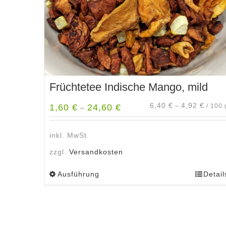
Produktseite
gewählt
werden
Früchtetee Indische Mango, mild
6,40
€
4,92
€
1,60
€
24,60
€
–
/
100
–
inkl. MwSt.
zzgl.
Versandkosten
Ausführung
Detail
Dieses
Produkt
weist
mehrere