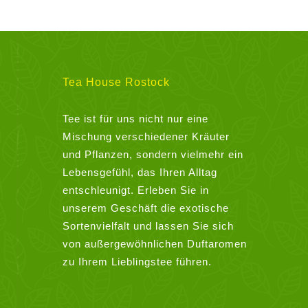
Varianten
auf.
Die
Optionen
können
Tea House Rostock
auf
der
Tee ist für uns nicht nur eine
Produktseite
Mischung verschiedener Kräuter
gewählt
und Pflanzen, sondern vielmehr ein
werden
Lebensgefühl, das Ihren Alltag
entschleunigt. Erleben Sie in
unserem Geschäft die exotische
Sortenvielfalt und lassen Sie sich
von außergewöhnlichen Duftaromen
zu Ihrem Lieblingstee führen.