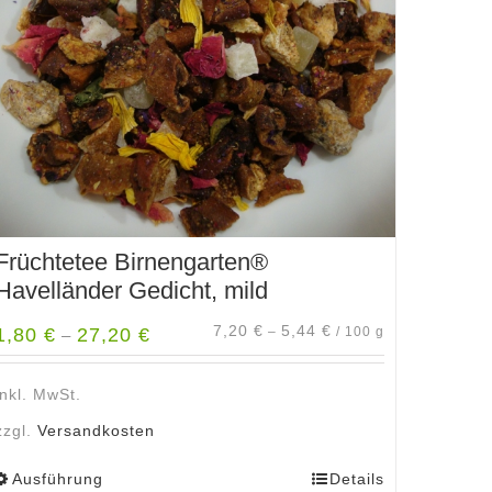
Früchtetee Birnengarten®
Havelländer Gedicht, mild
7,20
€
5,44
€
1,80
€
27,20
€
–
/
100
g
–
inkl. MwSt.
zzgl.
Versandkosten
Ausführung
Details
Dieses