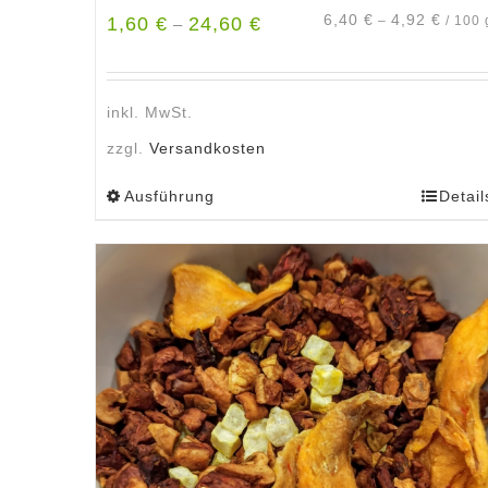
6,40
€
4,92
€
1,60
€
24,60
€
–
/
100
–
inkl. MwSt.
zzgl.
Versandkosten
Ausführung
Detail
Dieses
Produkt
weist
mehrere
Varianten
auf.
Die
Optionen
können
auf
der