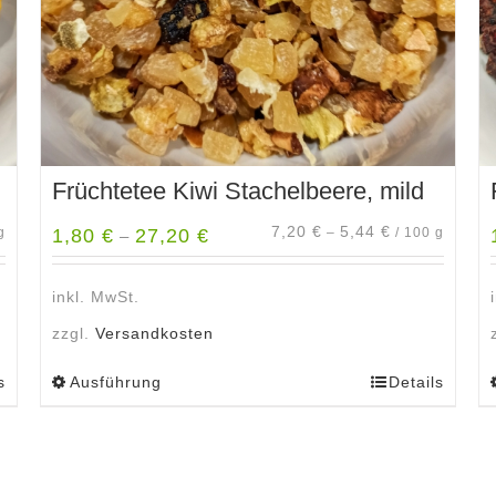
Produktseite
gewählt
werden
Früchtetee Kiwi Stachelbeere, mild
7,20
€
5,44
€
g
1,80
€
27,20
€
–
/
100
g
–
inkl. MwSt.
zzgl.
Versandkosten
s
Ausführung
Details
Dieses
Produkt
weist
mehrere