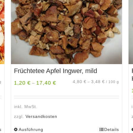
Früchtetee Apfel Ingwer, mild
4,80
€
3,48
€
g
1,20
€
17,40
€
–
/
100
g
–
inkl. MwSt.
zzgl.
Versandkosten
s
Ausführung
Details
Dieses