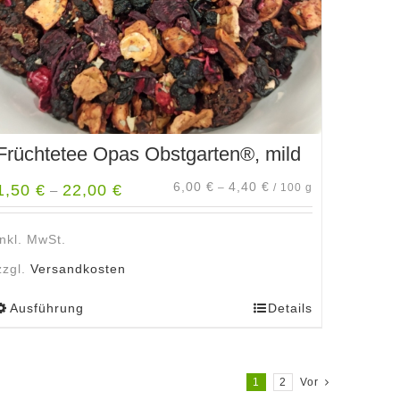
Produktseite
gewählt
werden
Früchtetee Opas Obstgarten®, mild
6,00
€
4,40
€
1,50
€
22,00
€
–
/
100
g
–
inkl. MwSt.
zzgl.
Versandkosten
Ausführung
Details
Dieses
Produkt
weist
mehrere
1
2
Vor