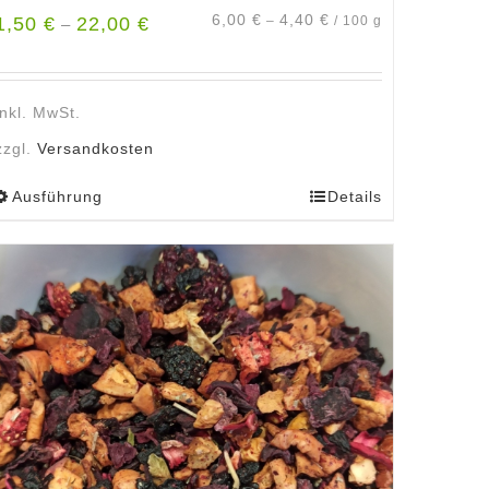
6,00
€
4,40
€
1,50
€
22,00
€
–
/
100
g
–
inkl. MwSt.
zzgl.
Versandkosten
Ausführung
Details
Dieses
Produkt
weist
mehrere
Varianten
auf.
Die
Optionen
können
auf
der