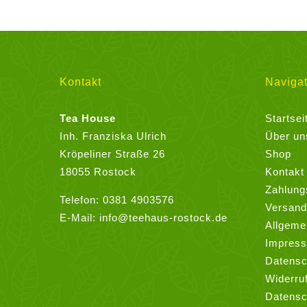
Varianten
auf.
Die
Optionen
können
Kontakt
Navigat
auf
der
Tea House
Startsei
Produktseite
Inh. Franziska Ulrich
Über un
gewählt
Kröpeliner Straße 26
Shop
werden
18055 Rostock
Kontakt
Zahlung
Telefon:
0381 4903576
Versand
E-Mail:
info@teehaus-rostock.de
Allgeme
Impres
Datensc
Widerru
Datensc