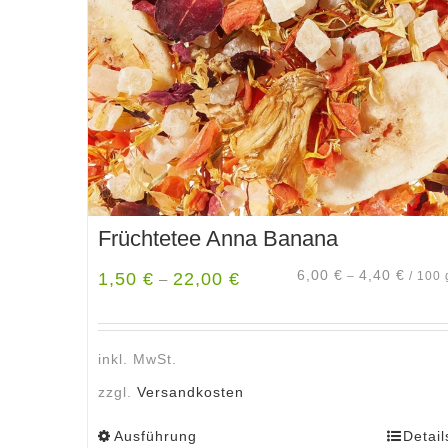
Früchtetee Anna Banana
6,00
€
4,40
€
1,50
€
22,00
€
–
/
100
–
inkl. MwSt.
zzgl.
Versandkosten
Ausführung
Detail
Dieses