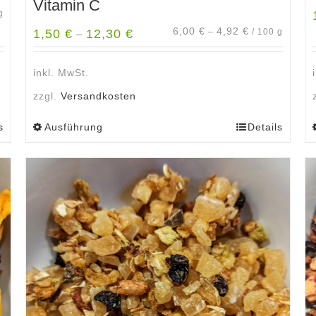
Vitamin C
g
6,00
€
4,92
€
1,50
€
12,30
€
–
/
100
g
–
inkl. MwSt.
zzgl.
Versandkosten
s
Ausführung
Details
Dieses
Produkt
weist
mehrere
Varianten
auf.
Die
Optionen
können
auf
der