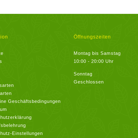
Varianten
auf.
Die
Optionen
können
ion
Öffnungszeiten
auf
der
te
Montag bis Samstag
Produktseite
s
10:00 - 20:00 Uhr
gewählt
werden
Sonntag
Geschlossen
sarten
arten
ine Geschäftsbedingungen
sum
hutzerklärung
fsbelehrung
hutz-Einstellungen