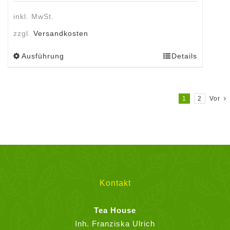
inkl. MwSt.
zzgl.
Versandkosten
Ausführung
Details
Dieses
Produkt
weist
mehrere
1
2
Vor
Varianten
auf.
Die
Optionen
können
auf
Kontakt
der
Produktseite
Tea House
gewählt
Inh. Franziska Ulrich