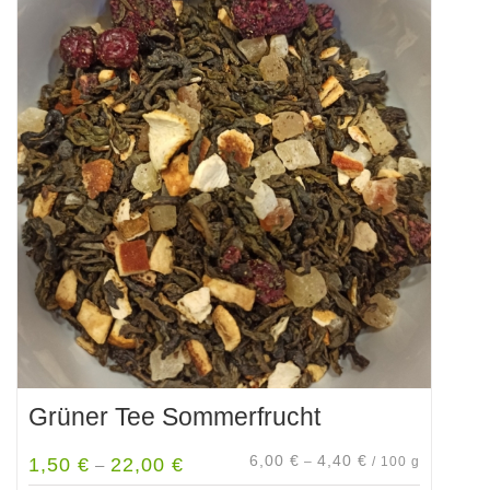
mehrere
Varianten
auf.
Die
Optionen
können
auf
der
Produktseite
gewählt
werden
Grüner Tee Sommerfrucht
6,00
€
4,40
€
1,50
€
22,00
€
–
/
100
g
–