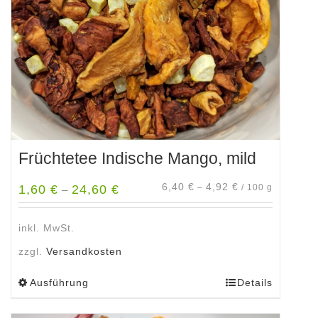
auf
der
Produktseite
gewählt
werden
Früchtetee Indische Mango, mild
6,40
€
4,92
€
1,60
€
24,60
€
–
/
100
g
–
inkl. MwSt.
zzgl.
Versandkosten
Ausführung
Details
Dieses
Produkt