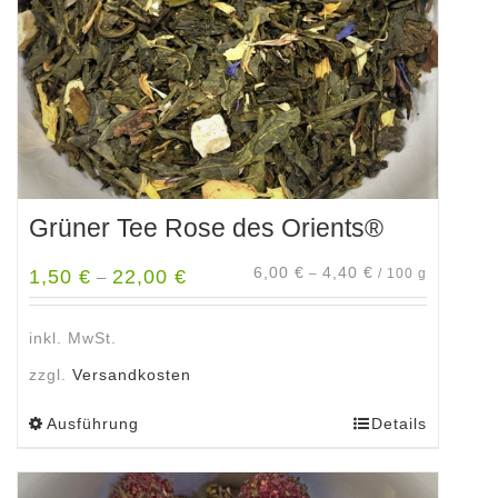
der
Produktseite
gewählt
werden
Grüner Tee Rose des Orients®
6,00
€
4,40
€
1,50
€
22,00
€
–
/
100
g
–
inkl. MwSt.
zzgl.
Versandkosten
Ausführung
Details
Dieses
Produkt
weist