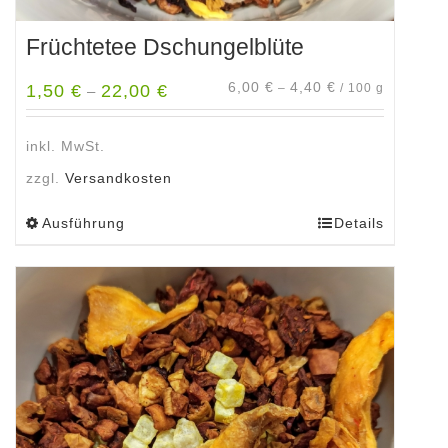
Früchtetee Dschungelblüte
6,00
€
4,40
€
1,50
€
22,00
€
–
/
100
g
–
inkl. MwSt.
zzgl.
Versandkosten
Ausführung
Details
Dieses
Produkt
weist
mehrere
Varianten
auf.
Die
Optionen
können