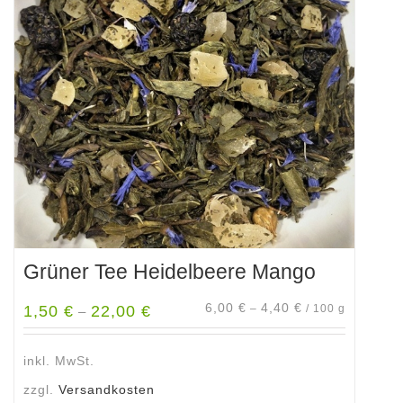
Die
Optionen
können
auf
der
Produktseite
gewählt
werden
Grüner Tee Heidelbeere Mango
6,00
€
4,40
€
1,50
€
22,00
€
–
/
100
g
–
inkl. MwSt.
zzgl.
Versandkosten