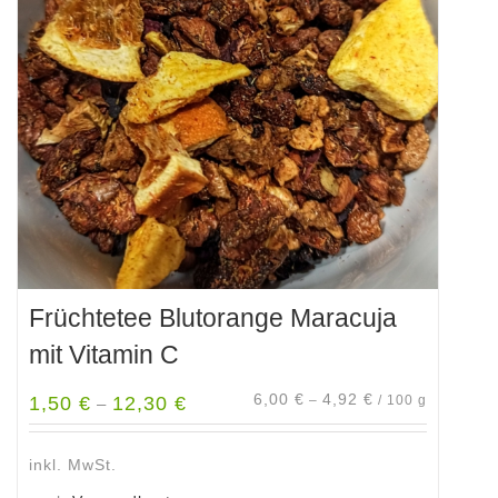
Früchtetee Blutorange Maracuja
mit Vitamin C
6,00
€
4,92
€
1,50
€
12,30
€
–
/
100
g
–
inkl. MwSt.