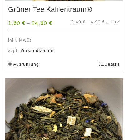
Grüner Tee Kalifentraum®
6,40
€
4,96
€
1,60
€
24,60
€
–
/
100
g
–
inkl. MwSt.
zzgl.
Versandkosten
Ausführung
Details
Dieses
Produkt
weist
mehrere
Varianten
auf.
Die
Optionen
können
auf