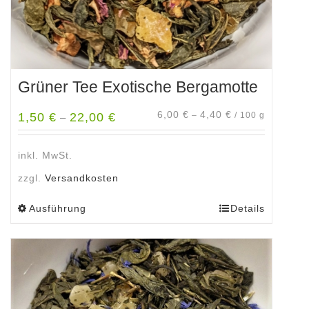
werden
Grüner Tee Exotische Bergamotte
6,00
€
4,40
€
1,50
€
22,00
€
–
/
100
g
–
inkl. MwSt.
zzgl.
Versandkosten
Ausführung
Details
Dieses
Produkt
weist
mehrere
Varianten
auf.