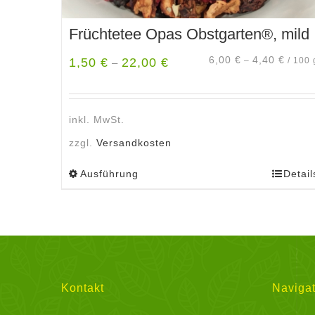
Früchtetee Opas Obstgarten®, mild
6,00
€
4,40
€
1,50
€
22,00
€
–
/
100
–
inkl. MwSt.
zzgl.
Versandkosten
Ausführung
Detail
Dieses
Produkt
weist
mehrere
Varianten
auf.
Die
Kontakt
Navigat
Optionen