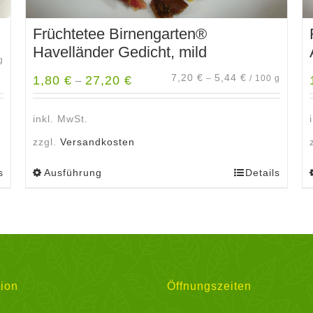
Früchtetee Birnengarten®
Havelländer Gedicht, mild
g
7,20
€
5,44
€
1,80
€
27,20
€
–
/
100
g
–
inkl. MwSt.
zzgl.
Versandkosten
s
Ausführung
Details
Dieses
Produkt
weist
mehrere
Varianten
auf.
Die
ion
Öffnungszeiten
Optionen