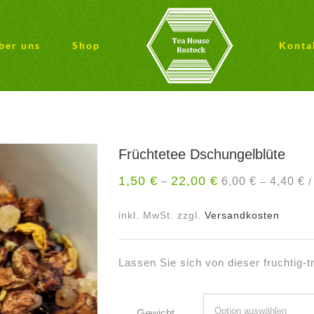
ber uns
Shop
Konta
Früchtetee Dschungelblüte
1,50
€
22,00
€
6,00
€
4,40
€
–
–
inkl. MwSt.
zzgl.
Versandkosten
Lassen Sie sich von dieser fruchtig-
Gewicht