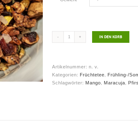
IN DEN KORB
Früchtetee
Dschungelblüte
Menge
Artikelnummer:
n. v.
Kategorien:
Früchtetee
,
Frühling-/S
Schlagwörter:
Mango
,
Maracuja
,
Pfir