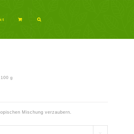
kt
/
100
g
tropischen Mischung verzaubern.
