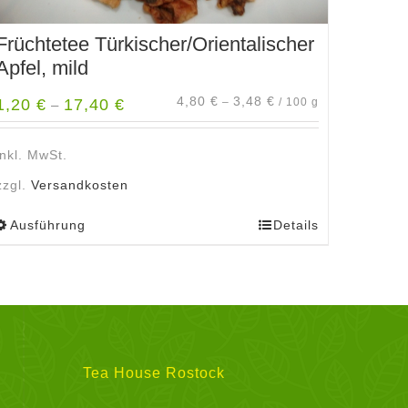
Früchtetee Türkischer/Orientalischer
Apfel, mild
4,80
€
3,48
€
1,20
€
17,40
€
–
/
100
g
–
inkl. MwSt.
zzgl.
Versandkosten
Ausführung
Details
Dieses
Produkt
weist
mehrere
Varianten
auf.
Die
Tea House Rostock
Optionen