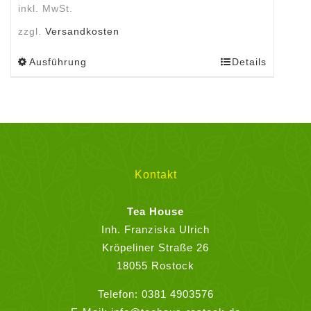
inkl. MwSt.
zzgl.
Versandkosten
Ausführung
Details
Dieses
Produkt
weist
mehrere
Varianten
auf.
Die
Kontakt
Optionen
können
Tea House
auf
Inh. Franziska Ulrich
der
Kröpeliner Straße 26
Produktseite
18055 Rostock
gewählt
Telefon:
0381 4903576
werden