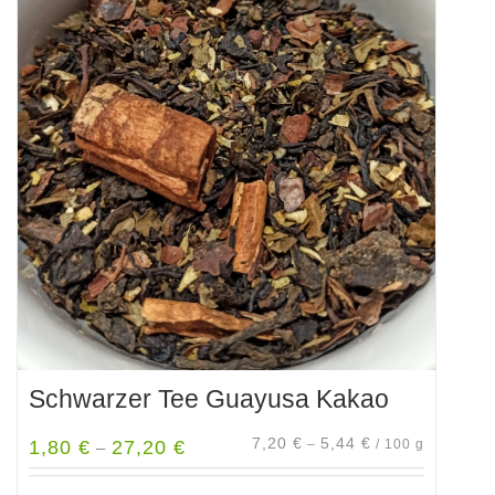
Schwarzer Tee Guayusa Kakao
7,20
€
5,44
€
1,80
€
27,20
€
–
/
100
g
–