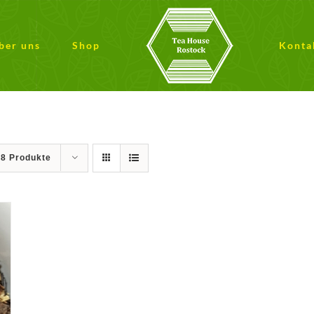
ber uns
Shop
Konta
18 Produkte