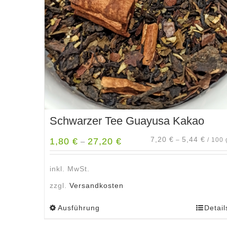
Schwarzer Tee Guayusa Kakao
7,20
€
5,44
€
1,80
€
27,20
€
–
/
100
–
inkl. MwSt.
zzgl.
Versandkosten
Ausführung
Detail
Dieses
Produkt