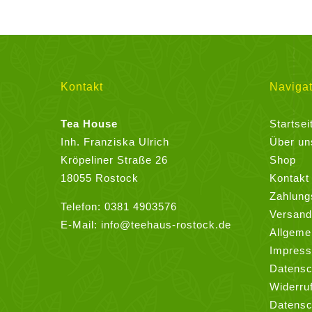
weist
mehrere
Varianten
auf.
Die
Kontakt
Navigat
Optionen
können
Tea House
Startsei
auf
Inh. Franziska Ulrich
Über un
der
Kröpeliner Straße 26
Shop
Produktseite
18055 Rostock
Kontakt
gewählt
Zahlung
Telefon:
0381 4903576
werden
Versand
E-Mail:
info@teehaus-rostock.de
Allgeme
Impres
Datensc
Widerru
Datensc