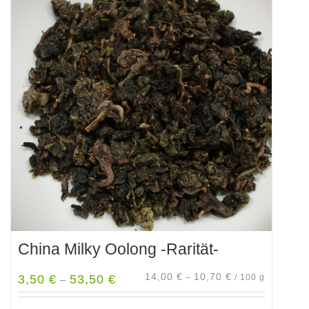
China Milky Oolong -Rarität-
14,00
€
10,70
€
3,50
€
53,50
€
–
/
100
g
–