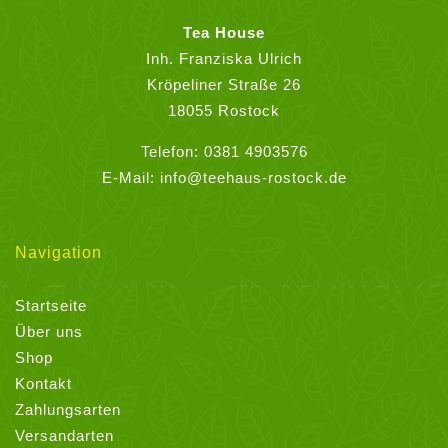
Optionen
können
Tea House
auf
Inh. Franziska Ulrich
der
Kröpeliner Straße 26
Produktseite
18055 Rostock
gewählt
Telefon:
0381 4903576
werden
E-Mail:
info@teehaus-rostock.de
Navigation
Startseite
Über uns
Shop
Kontakt
Zahlungsarten
Versandarten