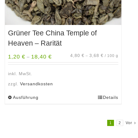
Grüner Tee China Temple of
Heaven – Rarität
4,80
€
3,68
€
1,20
€
18,40
€
–
/
100
g
–
inkl. MwSt.
zzgl.
Versandkosten
Ausführung
Details
Dieses
Produkt
weist
mehrere
1
2
Vor
Varianten
auf.