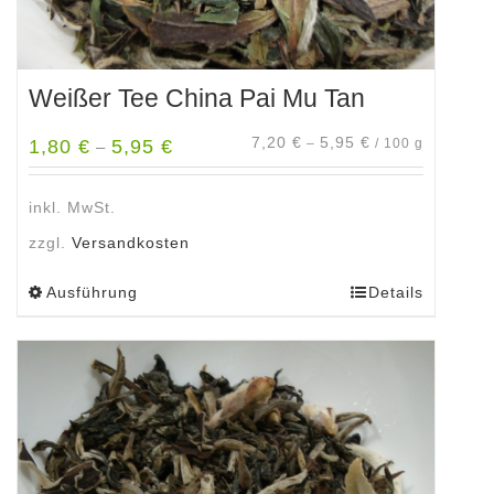
Weißer Tee China Pai Mu Tan
7,20
€
5,95
€
1,80
€
5,95
€
–
/
100
g
–
inkl. MwSt.
zzgl.
Versandkosten
Ausführung
Details
Dieses
Produkt
weist
mehrere
Varianten
auf.
Die