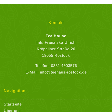
Die
Optionen
können
Kontakt
auf
der
Tea House
Produktseite
Inh. Franziska Ulrich
gewählt
Kröpeliner Straße 26
werden
18055 Rostock
Telefon:
0381 4903576
E-Mail:
info@teehaus-rostock.de
Navigation
Startseite
Über uns