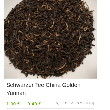
Varianten
auf.
Die
Optionen
können
auf
der
Produktseite
gewählt
werden
Schwarzer Tee China Golden
Yunnan
5,20
€
3,88
€
1,30
€
19,40
€
–
/
100
g
–