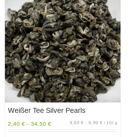
Weißer Tee Silver Pearls
9,60
€
6,90
€
2,40
€
34,50
€
–
/
100
g
–