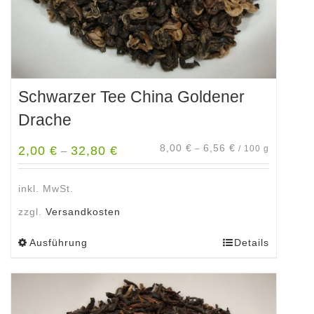
gewählt
werden
Schwarzer Tee China Goldener
Drache
8,00
€
6,56
€
2,00
€
32,80
€
–
/
100
g
–
inkl. MwSt.
zzgl.
Versandkosten
Ausführung
Details
Dieses
Produkt
weist
mehrere