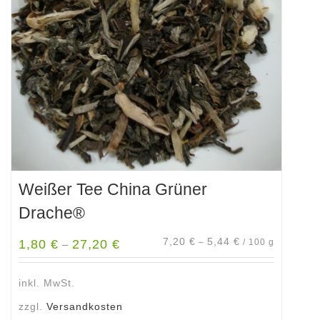
Optionen
können
auf
der
Produktseite
gewählt
werden
Weißer Tee China Grüner
Drache®
7,20
€
5,44
€
1,80
€
27,20
€
–
/
100
g
–
inkl. MwSt.
zzgl.
Versandkosten