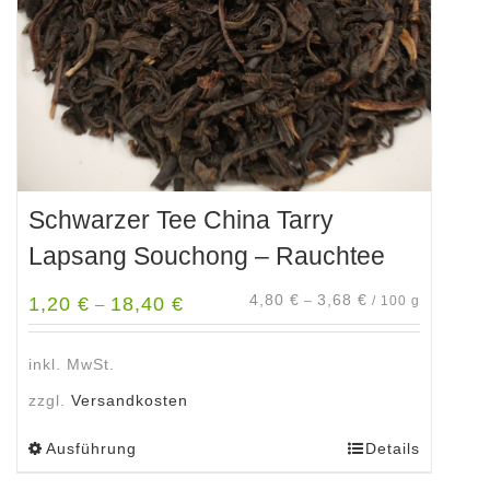
der
Produktseite
gewählt
werden
Schwarzer Tee China Tarry
Lapsang Souchong – Rauchtee
4,80
€
3,68
€
1,20
€
18,40
€
–
/
100
g
–
inkl. MwSt.
zzgl.
Versandkosten
Ausführung
Details
Dieses
Produkt