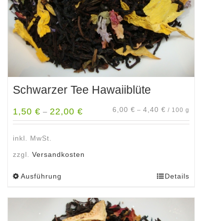
Schwarzer Tee Hawaiiblüte
6,00
€
4,40
€
1,50
€
22,00
€
–
/
100
g
–
inkl. MwSt.
zzgl.
Versandkosten
Ausführung
Details
Dieses
Produkt
weist
mehrere