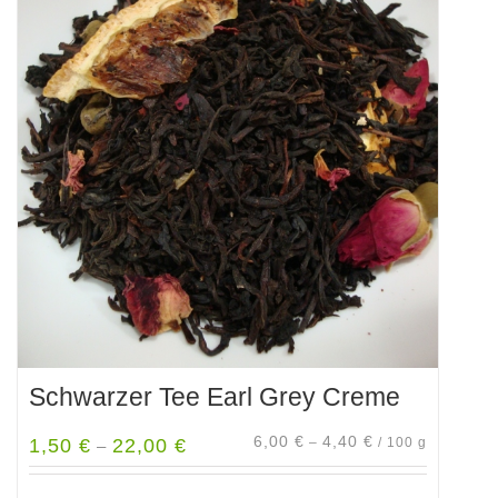
Varianten
auf.
Die
Optionen
können
auf
der
Produktseite
gewählt
werden
Schwarzer Tee Earl Grey Creme
6,00
€
4,40
€
1,50
€
22,00
€
–
/
100
g
–