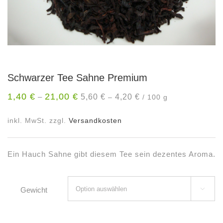
Schwarzer Tee Sahne Premium
1,40
€
21,00
€
5,60
€
4,20
€
–
–
/
100
g
inkl. MwSt.
zzgl.
Versandkosten
Ein Hauch Sahne gibt diesem Tee sein dezentes Aroma.
Gewicht
