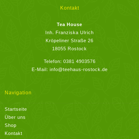
können
Kontakt
auf
der
Tea House
Produktseite
Inh. Franziska Ulrich
gewählt
Kröpeliner Straße 26
werden
18055 Rostock
Telefon:
0381 4903576
E-Mail:
info@teehaus-rostock.de
Navigation
Startseite
Über uns
Shop
Kontakt