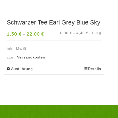
Schwarzer Tee Earl Grey Blue Sky
6,00
€
4,40
€
1,50
€
22,00
€
–
/
100
g
–
inkl. MwSt.
zzgl.
Versandkosten
Ausführung
Details
Dieses
Produkt
weist
mehrere
Varianten
auf.
Die
Optionen