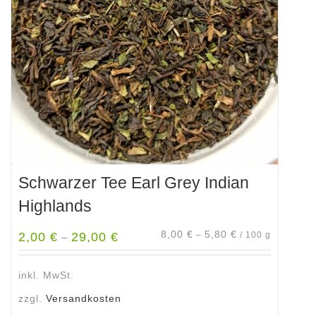
können
auf
der
Produktseite
gewählt
werden
Schwarzer Tee Earl Grey Indian
Highlands
8,00
€
5,80
€
2,00
€
29,00
€
–
/
100
g
–
inkl. MwSt.
zzgl.
Versandkosten