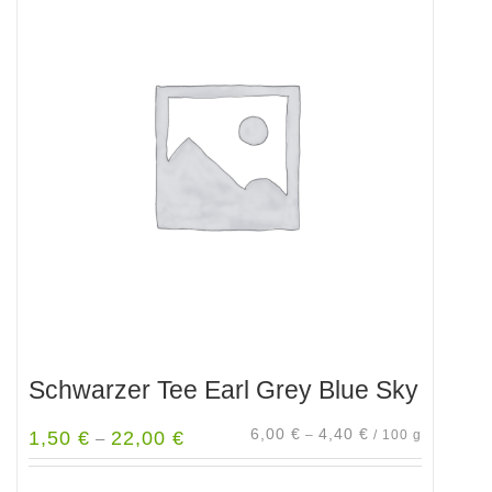
Varianten
auf.
Die
Optionen
können
auf
der
Produktseite
gewählt
werden
Schwarzer Tee Earl Grey Blue Sky
6,00
€
4,40
€
1,50
€
22,00
€
–
/
100
g
–