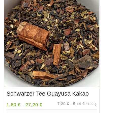
mehrere
Varianten
auf.
Die
Optionen
können
auf
der
Produktseite
gewählt
werden
Schwarzer Tee Guayusa Kakao
7,20
€
5,44
€
1,80
€
27,20
€
–
/
100
g
–