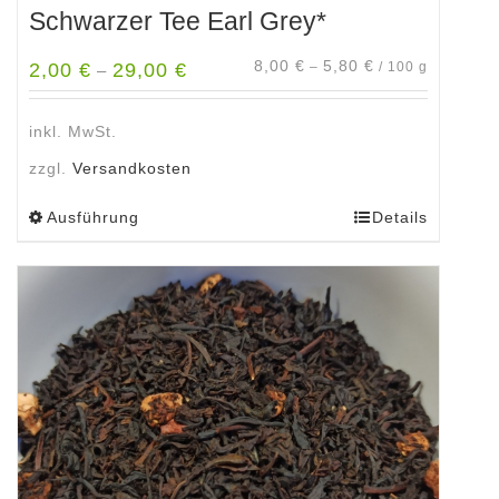
Schwarzer Tee Earl Grey*
8,00
€
5,80
€
2,00
€
29,00
€
–
/
100
g
–
inkl. MwSt.
zzgl.
Versandkosten
Ausführung
Details
Dieses
Produkt
weist
mehrere
Varianten
auf.
Die
Optionen
können
auf