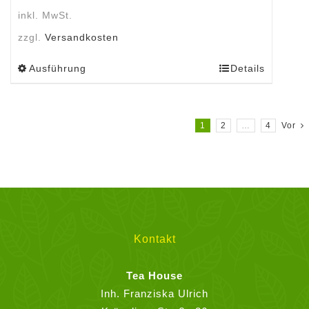
inkl. MwSt.
zzgl.
Versandkosten
Ausführung
Details
Dieses
Produkt
weist
mehrere
1
2
…
4
Vor
Varianten
auf.
Die
Optionen
können
auf
Kontakt
der
Produktseite
Tea House
gewählt
Inh. Franziska Ulrich
werden