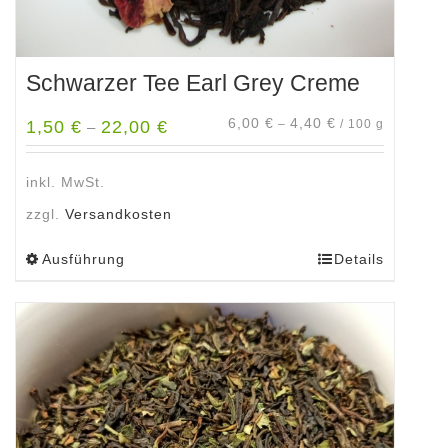
Schwarzer Tee Earl Grey Creme
6,00
€
4,40
€
1,50
€
22,00
€
–
/
100
g
–
inkl. MwSt.
zzgl.
Versandkosten
Ausführung
Details
Dieses
Produkt
weist
mehrere
Varianten
auf.
Die
Optionen