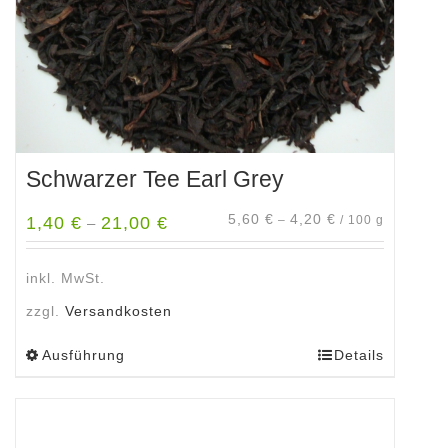
Produktseite
gewählt
werden
Schwarzer Tee Earl Grey
5,60
€
4,20
€
1,40
€
21,00
€
–
/
100
g
–
inkl. MwSt.
zzgl.
Versandkosten
Ausführung
Details
Dieses
Produkt
weist
mehrere