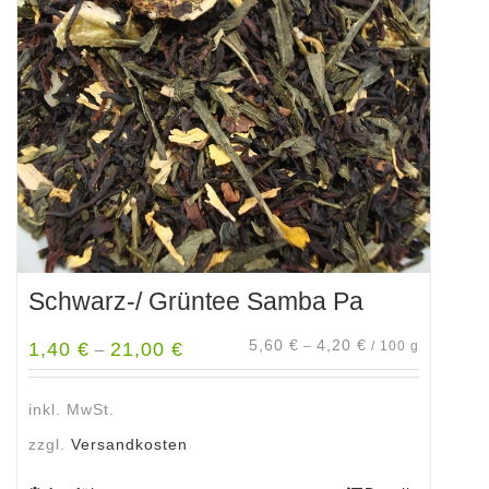
Schwarz-/ Grüntee Samba Pa
5,60
€
4,20
€
1,40
€
21,00
€
–
/
100
g
–
inkl. MwSt.
zzgl.
Versandkosten