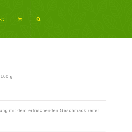
kt
/
100
g
ng mit dem erfrischenden Geschmack reifer