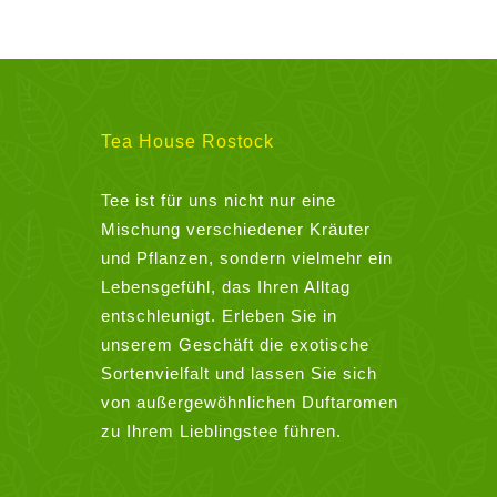
weist
mehrere
Varianten
auf.
Die
Tea House Rostock
Optionen
können
Tee ist für uns nicht nur eine
auf
Mischung verschiedener Kräuter
der
und Pflanzen, sondern vielmehr ein
Produktseite
Lebensgefühl, das Ihren Alltag
gewählt
entschleunigt. Erleben Sie in
werden
unserem Geschäft die exotische
Sortenvielfalt und lassen Sie sich
von außergewöhnlichen Duftaromen
zu Ihrem Lieblingstee führen.