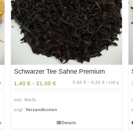
Schwarzer Tee Sahne Premium
5,60
€
4,20
€
g
1,40
€
21,00
€
–
/
100
g
–
inkl. MwSt.
zzgl.
Versandkosten
s
Details