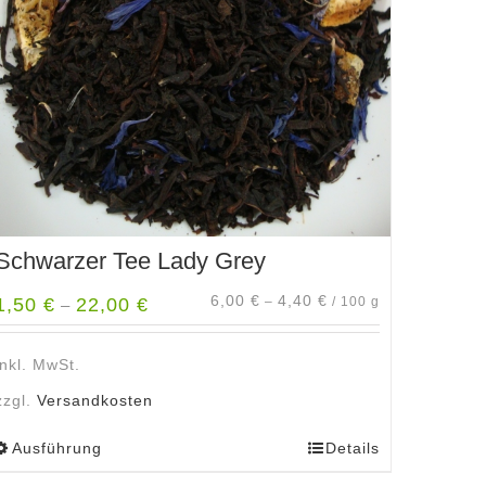
Schwarzer Tee Lady Grey
6,00
€
4,40
€
1,50
€
22,00
€
–
/
100
g
–
inkl. MwSt.
zzgl.
Versandkosten
Ausführung
Details
Dieses
Produkt