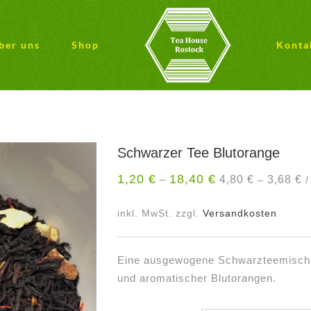
ber uns
Shop
Konta
Schwarzer Tee Blutorange
1,20
€
18,40
€
4,80
€
3,68
€
–
–
inkl. MwSt.
zzgl.
Versandkosten
Eine ausgewogene Schwarzteemischu
und aromatischer Blutorangen.