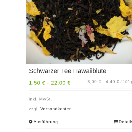
Schwarzer Tee Hawaiiblüte
6,00
€
4,40
€
1,50
€
22,00
€
–
/
100
–
inkl. MwSt.
zzgl.
Versandkosten
Ausführung
Detail
Dieses
Produkt