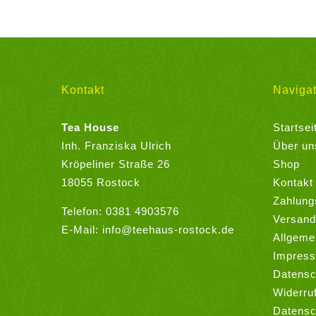
weist
mehrere
Varianten
auf.
Die
Kontakt
Navigat
Optionen
können
Tea House
Startsei
auf
Inh. Franziska Ulrich
Über un
der
Kröpeliner Straße 26
Shop
Produktseite
18055 Rostock
Kontakt
gewählt
Zahlung
Telefon:
0381 4903576
werden
Versand
E-Mail:
info@teehaus-rostock.de
Allgeme
Impres
Datensc
Widerru
Datensc