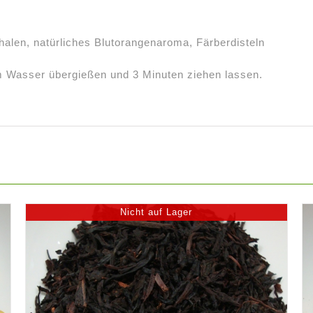
alen, natürliches Blutorangenaroma, Färberdisteln
m Wasser übergießen und 3 Minuten ziehen lassen.
Nicht auf Lager