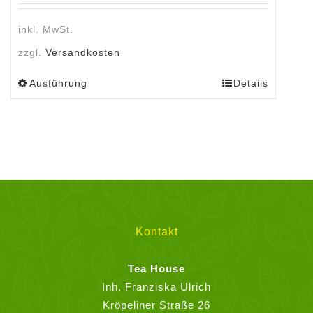
inkl. MwSt.
zzgl.
Versandkosten
Ausführung
Details
Dieses
Produkt
weist
mehrere
Varianten
auf.
Die
Optionen
können
Kontakt
auf
der
Tea House
Produktseite
Inh. Franziska Ulrich
gewählt
Kröpeliner Straße 26