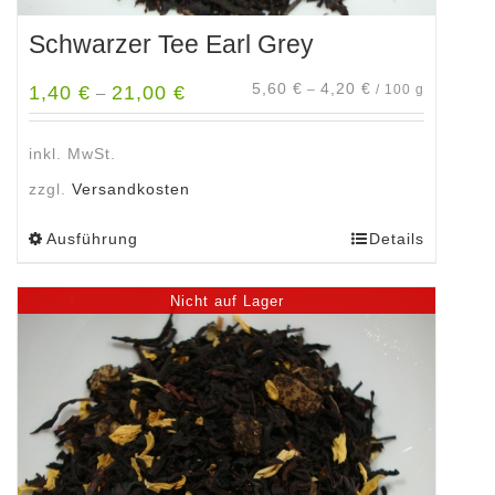
Schwarzer Tee Earl Grey
5,60
€
4,20
€
1,40
€
21,00
€
–
/
100
g
–
inkl. MwSt.
zzgl.
Versandkosten
Ausführung
Details
Dieses
Produkt
weist
Nicht auf Lager
mehrere
Varianten
auf.
Die
Optionen
können