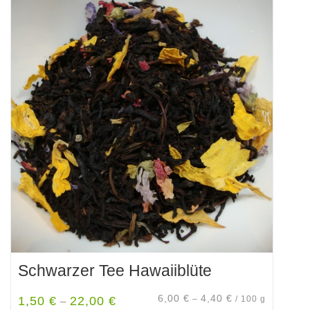
Schwarzer Tee Hawaiiblüte
6,00
€
4,40
€
1,50
€
22,00
€
–
/
100
g
–