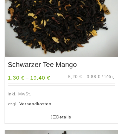
auf
der
Produktseite
gewählt
werden
Schwarzer Tee Mango
5,20
€
3,88
€
1,30
€
19,40
€
–
/
100
g
–
inkl. MwSt.
zzgl.
Versandkosten
Details