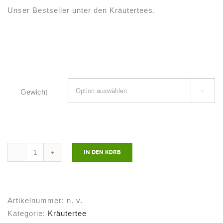
Unser Bestseller unter den Kräutertees.
Gewicht

IN DEN KORB
Kräutertee
Tee
der
100
Artikelnummer:
n. v.
Jährigen
Kategorie:
Kräutertee
Menge