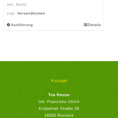
inkl. MwSt.
zzgl.
Versandkosten
Ausführung
Details
Dieses
Produkt
weist
mehrere
Varianten
auf.
Die
Optionen
können
Kontakt
auf
der
Tea House
Produktseite
Inh. Franziska Ulrich
gewählt
Kröpeliner Straße 26
werden
18055 Rostock