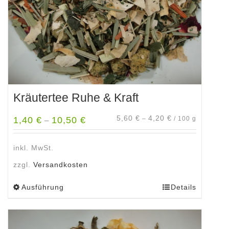
der
Produktseite
gewählt
werden
Kräutertee Ruhe & Kraft
5,60
€
4,20
€
1,40
€
10,50
€
–
/
100
g
–
inkl. MwSt.
zzgl.
Versandkosten
Ausführung
Details
Dieses
Produkt
weist
mehrere