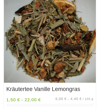
Varianten
auf.
Die
Optionen
können
auf
der
Produktseite
gewählt
werden
Kräutertee Vanille Lemongras
6,00
€
4,40
€
1,50
€
22,00
€
–
/
100
g
–