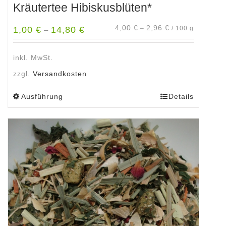
Kräutertee Hibiskusblüten*
4,00
€
2,96
€
1,00
€
14,80
€
–
/
100
g
–
inkl. MwSt.
zzgl.
Versandkosten
Ausführung
Details
Dieses
Produkt
weist
mehrere
Varianten
auf.
Die
Optionen
können
auf