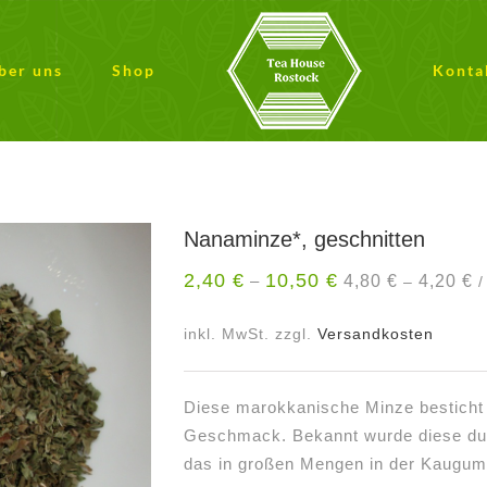
ber uns
Shop
Konta
Nanaminze*, geschnitten
2,40
€
10,50
€
4,80
€
4,20
€
–
–
inkl. MwSt.
zzgl.
Versandkosten
Diese marokkanische Minze besticht 
Geschmack. Bekannt wurde diese durc
das in großen Mengen in der Kaugumm