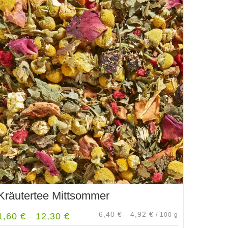
Kräutertee Mittsommer
6,40
€
4,92
€
1,60
€
12,30
€
–
/
100
g
–