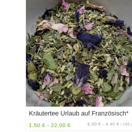
Kräutertee Urlaub auf Französisch*
6,00
€
4,40
€
1,50
€
22,00
€
–
/
100
–