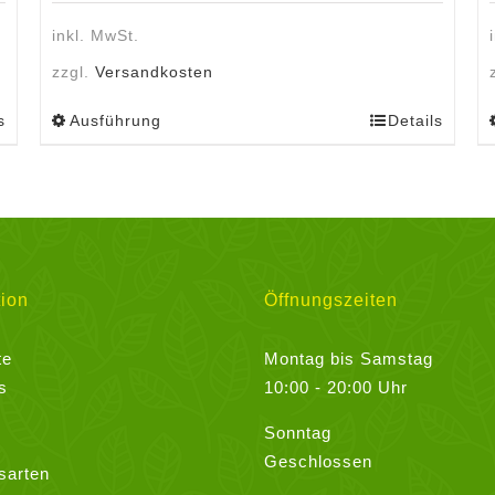
inkl. MwSt.
zzgl.
Versandkosten
s
Ausführung
Details
Dieses
Produkt
weist
mehrere
Varianten
auf.
Die
ion
Öffnungszeiten
Optionen
können
te
Montag bis Samstag
auf
s
10:00 - 20:00 Uhr
der
Sonntag
Produktseite
Geschlossen
gewählt
sarten