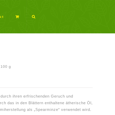
kt
/
100
g
durch ihren erfrischenden Geruch und
h das in den Blättern enthaltene ätherische Öl,
iherstellung als „Spearminze“ verwendet wird.