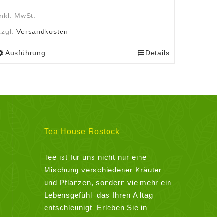
inkl. MwSt.
zzgl.
Versandkosten
Ausführung
Details
Dieses
Produkt
weist
mehrere
Varianten
auf.
Die
Tea House Rostock
Optionen
können
Tee ist für uns nicht nur eine
auf
Mischung verschiedener Kräuter
der
und Pflanzen, sondern vielmehr ein
Produktseite
Lebensgefühl, das Ihren Alltag
gewählt
entschleunigt. Erleben Sie in