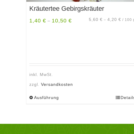
Kräutertee Gebirgskräuter
5,60
€
4,20
€
1,40
€
10,50
€
–
/
100
–
inkl. MwSt.
zzgl.
Versandkosten
Ausführung
Detail
Dieses
Produkt
weist
mehrere
Varianten