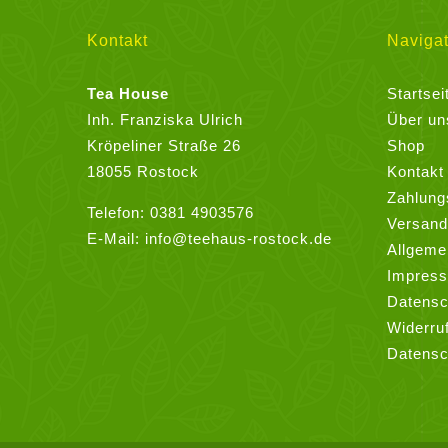
auf.
Die
Kontakt
Navigat
Optionen
können
Tea House
Startsei
auf
Inh. Franziska Ulrich
Über un
der
Kröpeliner Straße 26
Shop
Produktseite
18055 Rostock
Kontakt
gewählt
Zahlung
Telefon:
0381 4903576
werden
Versand
E-Mail:
info@teehaus-rostock.de
Allgeme
Impres
Datensc
Widerru
Datensc