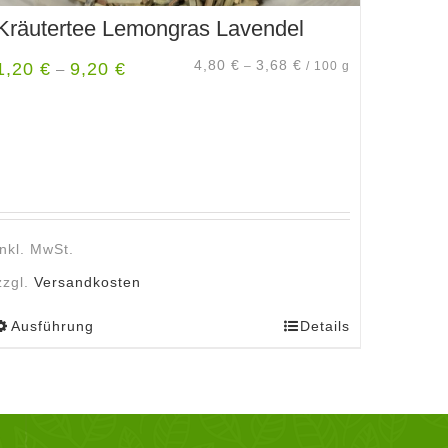
Kräutertee Lemongras Lavendel
4,80
€
3,68
€
1,20
€
9,20
€
–
/
100
g
–
inkl. MwSt.
zzgl.
Versandkosten
Ausführung
Details
Dieses
Produkt
weist
mehrere
Varianten