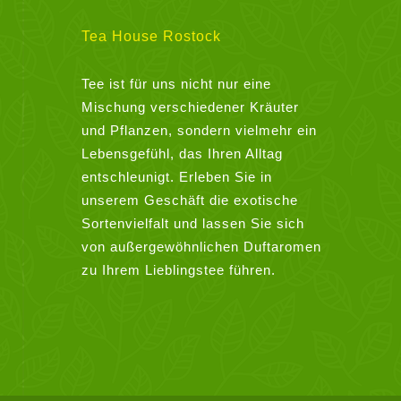
auf.
Die
Tea House Rostock
Optionen
können
Tee ist für uns nicht nur eine
auf
Mischung verschiedener Kräuter
der
und Pflanzen, sondern vielmehr ein
Produktseite
Lebensgefühl, das Ihren Alltag
gewählt
entschleunigt. Erleben Sie in
werden
unserem Geschäft die exotische
Sortenvielfalt und lassen Sie sich
von außergewöhnlichen Duftaromen
zu Ihrem Lieblingstee führen.