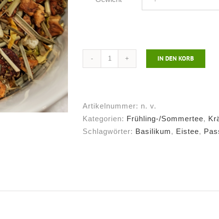
IN DEN KORB
Kräutertee
Peach
Passion
Party
Artikelnummer:
n. v.
Menge
Kategorien:
Frühling-/Sommertee
,
Kr
Schlagwörter:
Basilikum
,
Eistee
,
Pas