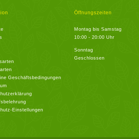
auf.
Die
ion
Öffnungszeiten
Optionen
können
te
Montag bis Samstag
auf
s
10:00 - 20:00 Uhr
der
Sonntag
Produktseite
Geschlossen
gewählt
sarten
werden
arten
ine Geschäftsbedingungen
sum
hutzerklärung
fsbelehrung
hutz-Einstellungen