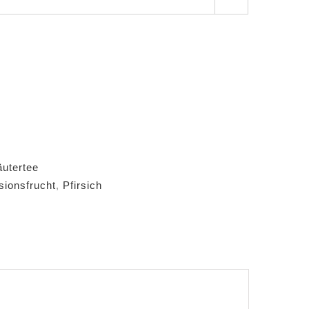
äutertee
sionsfrucht
,
Pfirsich