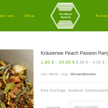
ber uns
Shop
Konta
Kräutertee Peach Passion Part
1,60
€
24,60
€
6,40
€
4,92
€
–
–
inkl. MwSt.
zzgl.
Versandkosten
Eine fruchtige, moderne Sommerparty
Gewicht