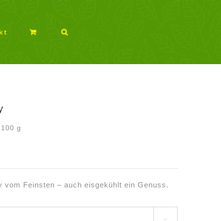
kt
y
/
100
g
 vom Feinsten – auch eisgekühlt ein Genuss.
