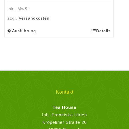
inkl. MwSt.
zzgl.
Versandkosten
Ausführung
Details
Dieses
Produkt
weist
mehrere
Varianten
auf.
Die
Optionen
können
Kontakt
auf
der
Tea House
Produktseite
Inh. Franziska Ulrich
gewählt
Kröpeliner Straße 26
werden