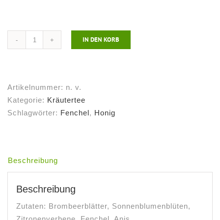
IN DEN KORB
Kräutertee
Schietwetter
Menge
Artikelnummer:
n. v.
Kategorie:
Kräutertee
Schlagwörter:
Fenchel
,
Honig
Beschreibung
Beschreibung
Zutaten: Brombeerblätter, Sonnenblumenblüten,
Zitronenverbene, Fenchel, Anis,