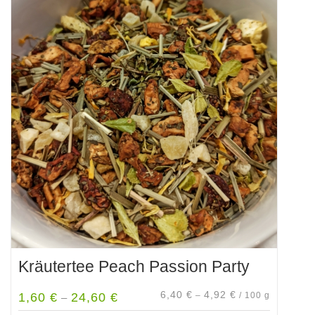
Kräutertee Peach Passion Party
6,40
€
4,92
€
1,60
€
24,60
€
–
/
100
g
–