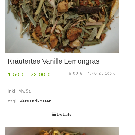
der
Produktseite
gewählt
werden
Kräutertee Vanille Lemongras
6,00
€
4,40
€
1,50
€
22,00
€
–
/
100
g
–
inkl. MwSt.
zzgl.
Versandkosten
Details