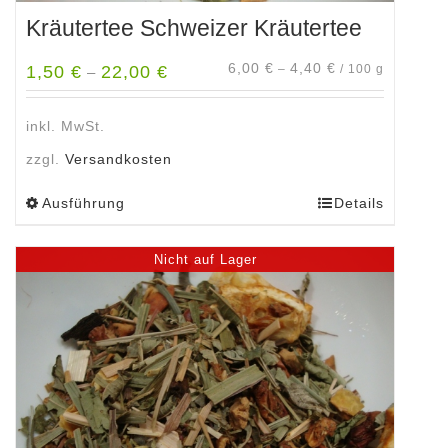
Kräutertee Schweizer Kräutertee
6,00
€
4,40
€
1,50
€
22,00
€
–
/
100
g
–
inkl. MwSt.
zzgl.
Versandkosten
Ausführung
Details
Dieses
Produkt
weist
Nicht auf Lager
mehrere
Varianten
auf.
Die
Optionen
können
auf