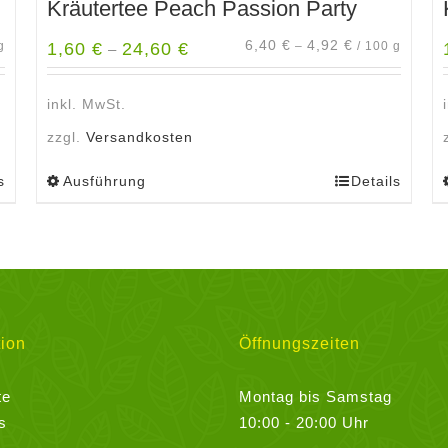
Kräutertee Peach Passion Party
6,40
€
4,92
€
g
1,60
€
24,60
€
–
/
100
g
–
inkl. MwSt.
zzgl.
Versandkosten
s
Ausführung
Details
Dieses
Produkt
weist
mehrere
Varianten
auf.
Die
ion
Öffnungszeiten
Optionen
können
te
Montag bis Samstag
auf
s
10:00 - 20:00 Uhr
der