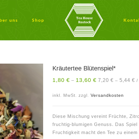
ber uns
Shop
Konta
Kräutertee Blütenspiel*
1,80
€
13,60
€
7,20
€
5,44
€
–
–
inkl. MwSt.
zzgl.
Versandkosten
Diese Mischung vereint Früchte, Zitr
fruchtig-blumigen Genuss. Das Spiel 
Fruchtigkeit macht den Tee zu einem