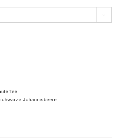

äutertee
schwarze Johannisbeere