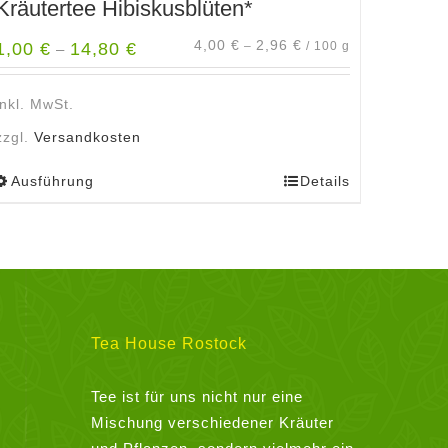
Kräutertee Hibiskusblüten*
4,00
€
2,96
€
1,00
€
14,80
€
–
/
100
g
–
inkl. MwSt.
zzgl.
Versandkosten
Ausführung
Details
Dieses
Produkt
weist
mehrere
Varianten
auf.
Die
Tea House Rostock
Optionen
können
Tee ist für uns nicht nur eine
auf
Mischung verschiedener Kräuter
der