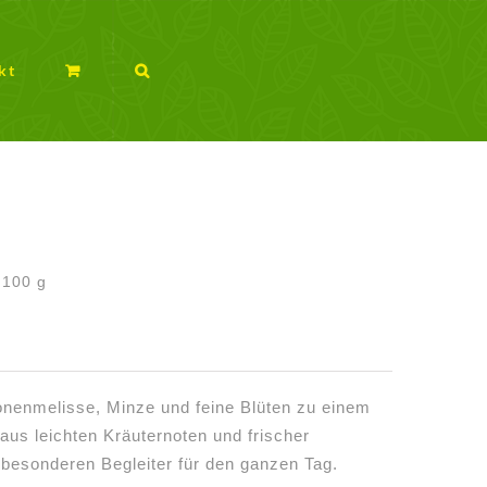
kt
/
100
g
onenmelisse, Minze und feine Blüten zu einem
aus leichten Kräuternoten und frischer
 besonderen Begleiter für den ganzen Tag.