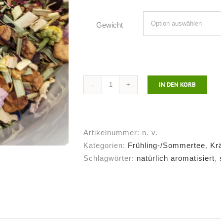
Gewicht
IN DEN KORB
Kräutertee
Blütenspiel*
Menge
Artikelnummer:
n. v.
Kategorien:
Frühling-/Sommertee
,
Kr
Schlagwörter:
natürlich aromatisiert
,