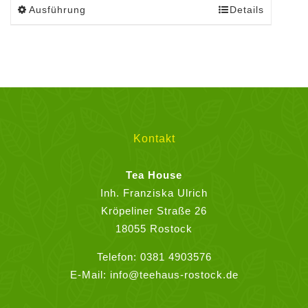
Ausführung
Details
Dieses
Produkt
weist
mehrere
Varianten
auf.
Die
Optionen
Kontakt
können
auf
Tea House
der
Inh. Franziska Ulrich
Produktseite
Kröpeliner Straße 26
gewählt
18055 Rostock
werden
Telefon:
0381 4903576
E-Mail:
info@teehaus-rostock.de