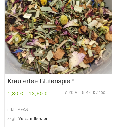
Kräutertee Blütenspiel*
7,20
€
5,44
€
1,80
€
13,60
€
–
/
100
g
–
inkl. MwSt.
zzgl.
Versandkosten