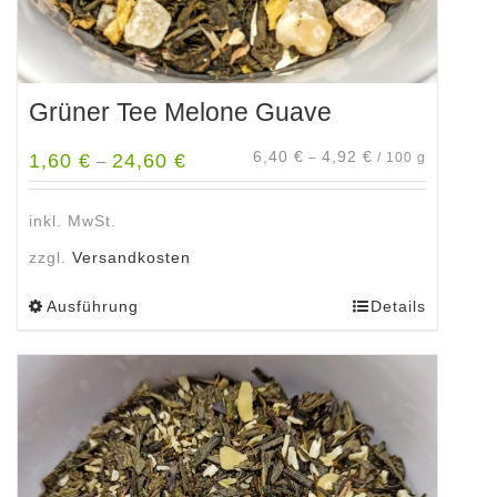
Grüner Tee Melone Guave
6,40
€
4,92
€
1,60
€
24,60
€
–
/
100
g
–
inkl. MwSt.
zzgl.
Versandkosten
Ausführung
Details
Dieses
Produkt
weist
mehrere
Varianten
auf.
Die