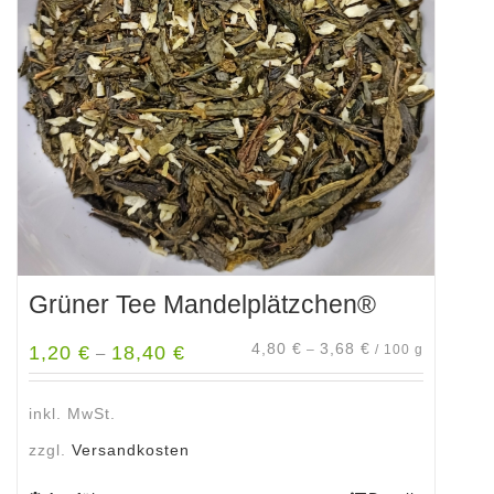
Optionen
können
auf
der
Produktseite
gewählt
werden
Grüner Tee Mandelplätzchen®
4,80
€
3,68
€
1,20
€
18,40
€
–
/
100
g
–
inkl. MwSt.
zzgl.
Versandkosten