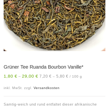
Grüner Tee Ruanda Bourbon Vanille*
1,80
€
29,00
€
7,20
€
5,80
€
–
–
/
100
g
inkl. MwSt.
zzgl.
Versandkosten
Samtig-weich und rund entfaltet dieser afrikanische