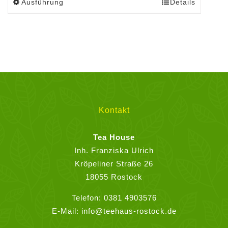
Ausführung
Details
Dieses
Produkt
weist
mehrere
Varianten
auf.
Die
Optionen
können
Kontakt
auf
der
Tea House
Produktseite
Inh. Franziska Ulrich
gewählt
Kröpeliner Straße 26
werden
18055 Rostock
Telefon:
0381 4903576
E-Mail:
info@teehaus-rostock.de