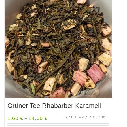
Grüner Tee Rhabarber Karamell
6,40
€
4,92
€
1,60
€
24,60
€
–
/
100
g
–