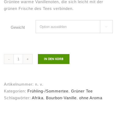
Grüntee warme Vanillenoten, die sich leicht mit der
grünen Frische des Tees verbinden.
Gewicht

IN DEN KORB
Grüner
Tee
Ruanda
Bourbon
Artikelnummer:
n. v.
Vanille*
Kategorien:
Frühling-/Sommertee
,
Grüner Tee
Menge
Schlagwörter:
Afrika
,
Bourbon-Vanille
,
ohne Aroma