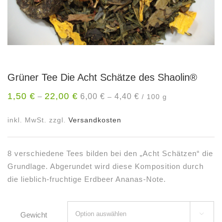
Grüner Tee Die Acht Schätze des Shaolin®
1,50
€
22,00
€
6,00
€
4,40
€
–
–
/
100
g
inkl. MwSt.
zzgl.
Versandkosten
8 verschiedene Tees bilden bei den „Acht Schätzen“ die
Grundlage. Abgerundet wird diese Komposition durch
die lieblich-fruchtige Erdbeer Ananas-Note.
Gewicht
