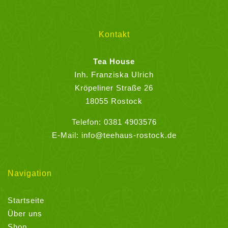
Die
Optionen
können
Kontakt
auf
der
Tea House
Produktseite
Inh. Franziska Ulrich
gewählt
Kröpeliner Straße 26
werden
18055 Rostock
Telefon:
0381 4903576
E-Mail:
info@teehaus-rostock.de
Navigation
Startseite
Über uns
Shop