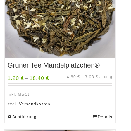
Grüner Tee Mandelplätzchen®
4,80
€
3,68
€
1,20
€
18,40
€
–
/
100
g
–
inkl. MwSt.
zzgl.
Versandkosten
Ausführung
Details
Dieses
Produkt