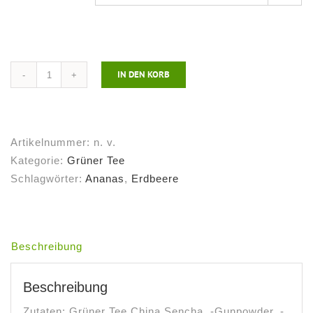
IN DEN KORB
Grüner
Tee
Die
Acht
Artikelnummer:
n. v.
Schätze
Kategorie:
Grüner Tee
des
Schlagwörter:
Ananas
,
Erdbeere
Shaolin®
Menge
Beschreibung
Beschreibung
Zutaten: Grüner Tee China Sencha, -Gunpowder, -