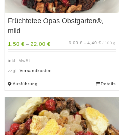
Früchtetee Opas Obstgarten®,
mild
6,00
€
4,40
€
1,50
€
22,00
€
–
/
100
g
–
inkl. MwSt.
zzgl.
Versandkosten
Ausführung
Details
Dieses
Produkt
weist
mehrere
Varianten
auf.
Die