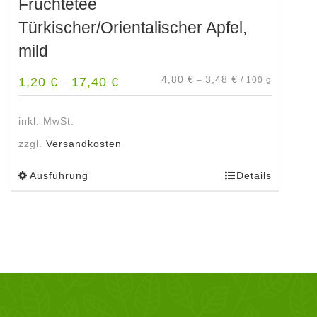
Früchtetee
Türkischer/Orientalischer Apfel,
mild
4,80
€
3,48
€
1,20
€
17,40
€
–
/
100
g
–
inkl. MwSt.
zzgl.
Versandkosten
Ausführung
Details
Dieses
Produkt
weist
mehrere
Varianten
auf.
Die
Optionen