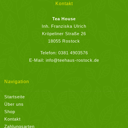
können
Kontakt
auf
der
Tea House
Produktseite
Inh. Franziska Ulrich
gewählt
Kröpeliner Straße 26
werden
18055 Rostock
Telefon:
0381 4903576
E-Mail:
info@teehaus-rostock.de
Navigation
Startseite
Über uns
Shop
Kontakt
Zahlungsarten