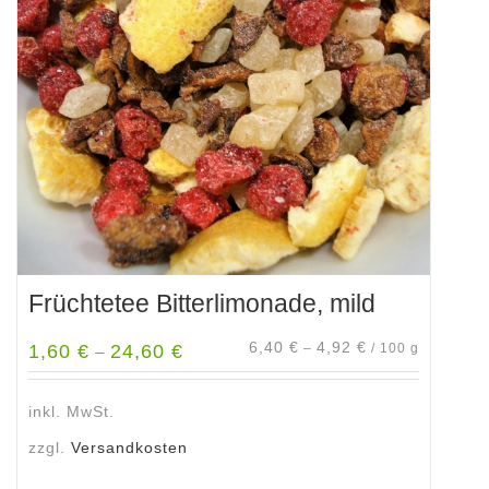
Optionen
können
auf
der
Produktseite
gewählt
werden
Früchtetee Bitterlimonade, mild
6,40
€
4,92
€
1,60
€
24,60
€
–
/
100
g
–
inkl. MwSt.
zzgl.
Versandkosten