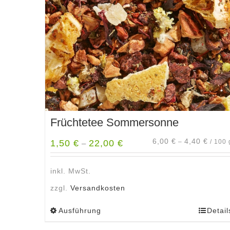
Früchtetee Sommersonne
6,00
€
4,40
€
1,50
€
22,00
€
–
/
100
–
inkl. MwSt.
zzgl.
Versandkosten
Ausführung
Detail
Dieses
Produkt