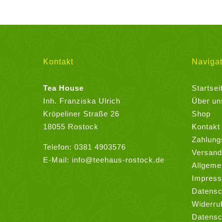
weist
mehrere
Varianten
auf.
Die
Kontakt
Navigat
Optionen
können
Tea House
Startsei
auf
Inh. Franziska Ulrich
Über un
der
Kröpeliner Straße 26
Shop
Produktseite
18055 Rostock
Kontakt
gewählt
Zahlung
Telefon:
0381 4903576
werden
Versand
E-Mail:
info@teehaus-rostock.de
Allgeme
Impres
Datensc
Widerru
Datensc