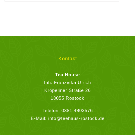
Produkt
weist
mehrere
Varianten
auf.
Die
Optionen
können
Kontakt
auf
der
Tea House
Produktseite
Inh. Franziska Ulrich
gewählt
Kröpeliner Straße 26
werden
18055 Rostock
Telefon:
0381 4903576
E-Mail:
info@teehaus-rostock.de