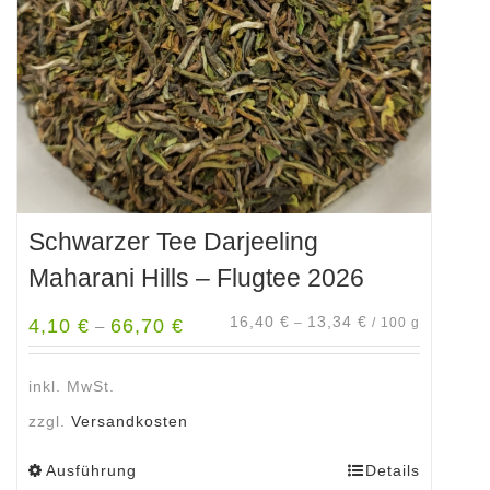
auf
der
Produktseite
gewählt
werden
Schwarzer Tee Darjeeling
Maharani Hills – Flugtee 2026
16,40
€
13,34
€
4,10
€
66,70
€
–
/
100
g
–
inkl. MwSt.
zzgl.
Versandkosten
Ausführung
Details
Dieses