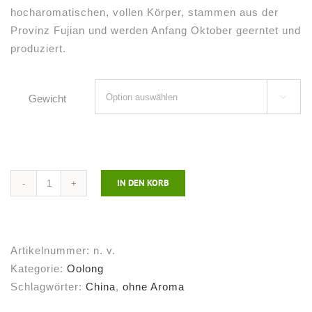
hocharomatischen, vollen Körper, stammen aus der
Provinz Fujian und werden Anfang Oktober geerntet und
produziert.
Gewicht

IN DEN KORB
China
Oolong
Ti
Kuan
Artikelnummer:
n. v.
Yin
Kategorie:
Oolong
Menge
Schlagwörter:
China
,
ohne Aroma