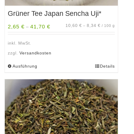
Grüner Tee Japan Sencha Uji*
10,60
€
8,34
€
2,65
€
41,70
€
–
/
100
g
–
inkl. MwSt.
zzgl.
Versandkosten
Ausführung
Details
Dieses
Produkt
weist
mehrere
Varianten
auf.
Die
Optionen
können