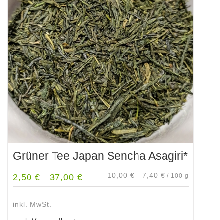
Grüner Tee Japan Sencha Asagiri*
10,00
€
7,40
€
2,50
€
37,00
€
–
/
100
g
–
inkl. MwSt.