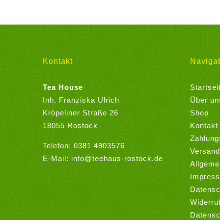
weist
mehrere
Varianten
auf.
Die
Kontakt
Navigat
Optionen
können
Tea House
Startsei
auf
Inh. Franziska Ulrich
Über un
der
Kröpeliner Straße 26
Shop
Produktseite
18055 Rostock
Kontakt
gewählt
Zahlung
Telefon:
0381 4903576
werden
Versand
E-Mail:
info@teehaus-rostock.de
Allgeme
Impres
Datensc
Widerru
Datensc