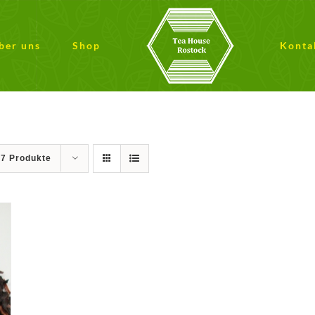
ber uns
Shop
Konta
27 Produkte