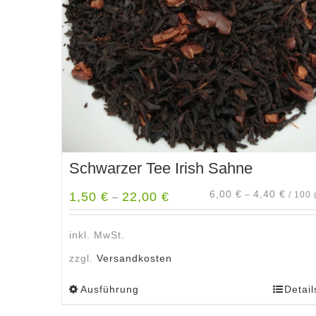
Schwarzer Tee Irish Sahne
6,00
€
4,40
€
1,50
€
22,00
€
–
/
100
–
inkl. MwSt.
zzgl.
Versandkosten
Ausführung
Detail
Dieses
Produkt