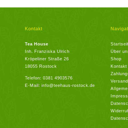
Varianten
auf.
Die
Optionen
Kontakt
Navigat
können
auf
Tea House
Startsei
der
Inh. Franziska Ulrich
Über un
Produktseite
Kröpeliner Straße 26
Shop
gewählt
18055 Rostock
Kontakt
werden
Zahlung
Telefon:
0381 4903576
Versand
E-Mail:
info@teehaus-rostock.de
Allgeme
Impres
Datensc
Widerru
Datensc