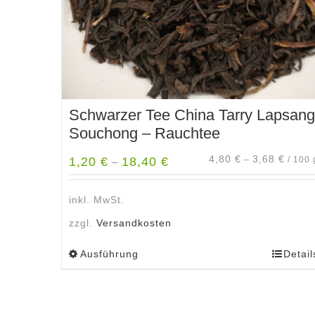
Schwarzer Tee China Tarry Lapsang
Souchong – Rauchtee
4,80
€
3,68
€
1,20
€
18,40
€
–
/
100
–
inkl. MwSt.
zzgl.
Versandkosten
Ausführung
Detail
Dieses
Produkt
weist
mehrere