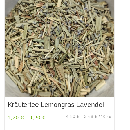
Kräutertee Lemongras Lavendel
4,80
€
3,68
€
1,20
€
9,20
€
–
/
100
g
–