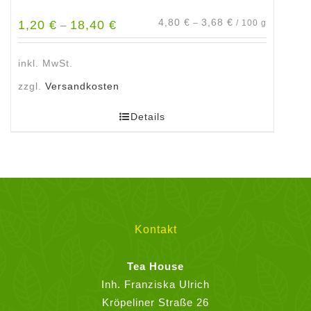
4,80
€
3,68
€
1,20
€
18,40
€
–
/
100
g
–
inkl. MwSt.
zzgl.
Versandkosten
Details
Kontakt
Tea House
Inh. Franziska Ulrich
Kröpeliner Straße 26