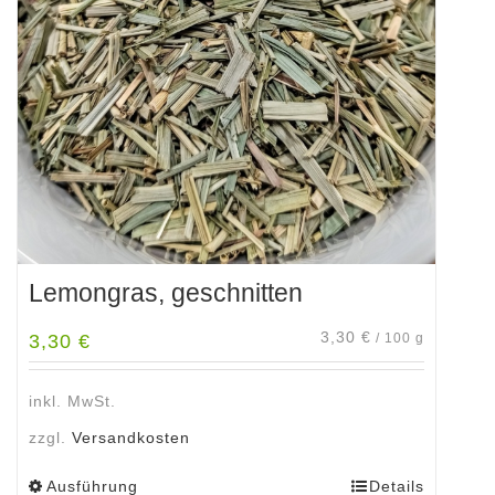
Lemongras, geschnitten
3,30
€
3,30
€
/
100
g
inkl. MwSt.
zzgl.
Versandkosten
Ausführung
Details
Dieses