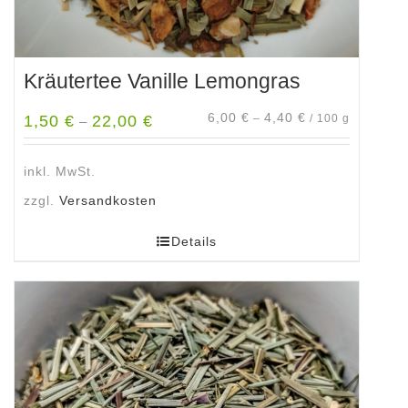
Kräutertee Vanille Lemongras
6,00
€
4,40
€
1,50
€
22,00
€
–
/
100
g
–
inkl. MwSt.
zzgl.
Versandkosten
Details