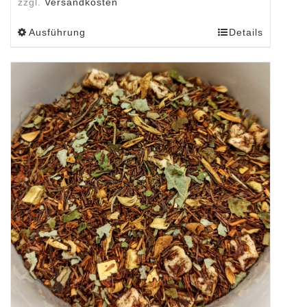
zzgl.
Versandkosten
Ausführung
Details
Dieses
Produkt
weist
mehrere
Varianten
auf.
Die
Optionen
können
auf
der
Produktseite
gewählt
werden