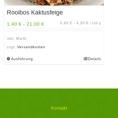
Rooibos Kaktusfeige
5,60
€
4,20
€
1,40
€
21,00
€
–
/
100
g
–
inkl. MwSt.
zzgl.
Versandkosten
Ausführung
Details
Dieses
Produkt
weist
mehrere
Varianten
auf.
Die
Optionen
Kontakt
können