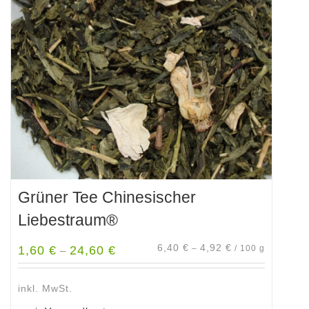
Grüner Tee Chinesischer
Liebestraum®
6,40
€
4,92
€
1,60
€
24,60
€
–
/
100
g
–
inkl. MwSt.