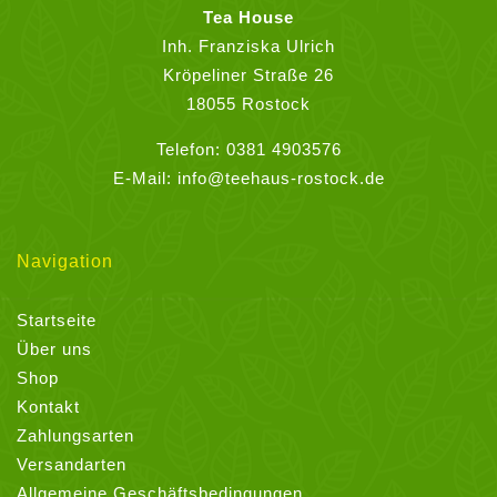
auf
Tea House
der
Inh. Franziska Ulrich
Produktseite
Kröpeliner Straße 26
gewählt
18055 Rostock
werden
Telefon:
0381 4903576
E-Mail:
info@teehaus-rostock.de
Navigation
Startseite
Über uns
Shop
Kontakt
Zahlungsarten
Versandarten
Allgemeine Geschäftsbedingungen