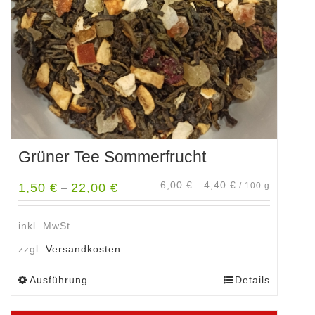
Grüner Tee Sommerfrucht
6,00
€
4,40
€
1,50
€
22,00
€
–
/
100
g
–
inkl. MwSt.
zzgl.
Versandkosten
Ausführung
Details
Dieses
Produkt