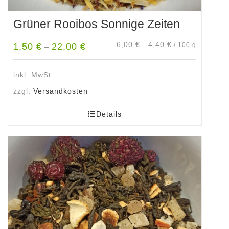
Grüner Rooibos Sonnige Zeiten
6,00
€
4,40
€
1,50
€
22,00
€
–
/
100
g
–
inkl. MwSt.
zzgl.
Versandkosten
Details