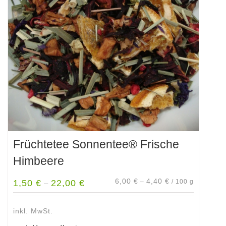
Früchtetee Sonnentee® Frische
Himbeere
6,00
€
4,40
€
1,50
€
22,00
€
–
/
100
g
–
inkl. MwSt.