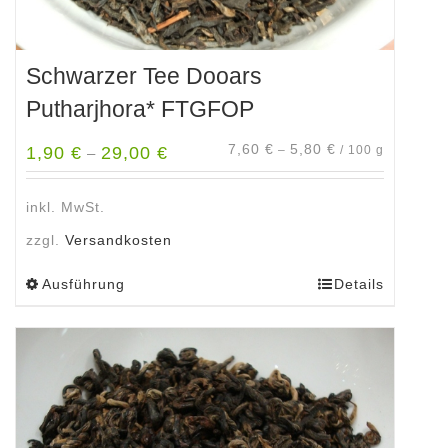
Schwarzer Tee Dooars
Putharjhora* FTGFOP
7,60
€
5,80
€
1,90
€
29,00
€
–
/
100
g
–
inkl. MwSt.
zzgl.
Versandkosten
Ausführung
Details
Dieses
Produkt
weist
mehrere
Varianten
auf.
Die