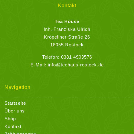
können
Kontakt
auf
der
Tea House
Produktseite
Inh. Franziska Ulrich
gewählt
Kröpeliner Straße 26
werden
18055 Rostock
Telefon:
0381 4903576
E-Mail:
info@teehaus-rostock.de
Navigation
Startseite
Über uns
Shop
Kontakt