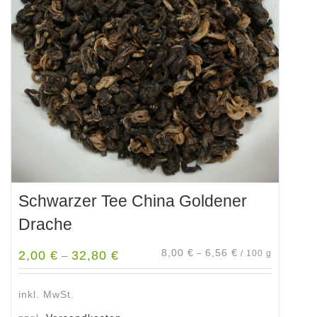
Optionen
können
auf
der
Produktseite
gewählt
werden
Schwarzer Tee China Goldener
Drache
8,00
€
6,56
€
2,00
€
32,80
€
–
/
100
g
–
inkl. MwSt.