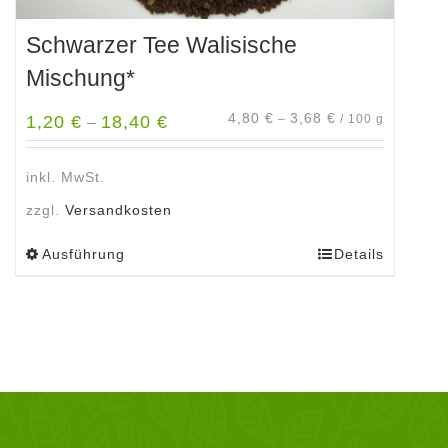
Schwarzer Tee Walisische
Mischung*
4,80
€
3,68
€
1,20
€
18,40
€
–
/
100
g
–
inkl. MwSt.
zzgl.
Versandkosten
Ausführung
Details
Dieses
Produkt
weist
mehrere
Varianten
auf.
Die
Optionen