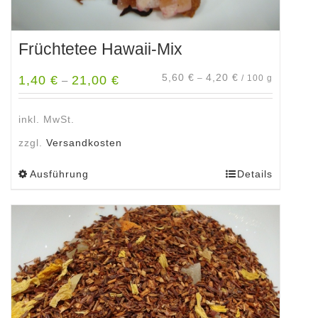
Früchtetee Hawaii-Mix
5,60
€
4,20
€
1,40
€
21,00
€
–
/
100
g
–
inkl. MwSt.
zzgl.
Versandkosten
Ausführung
Details
Dieses
Produkt
weist
mehrere
Varianten
auf.
Die
Optionen