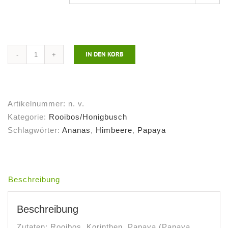
IN DEN KORB
Rooibos
Gute
Laune
Menge
Artikelnummer:
n. v.
Kategorie:
Rooibos/Honigbusch
Schlagwörter:
Ananas
,
Himbeere
,
Papaya
Beschreibung
Beschreibung
Zutaten: Rooibos, Korinthen, Papaya (Papaya,