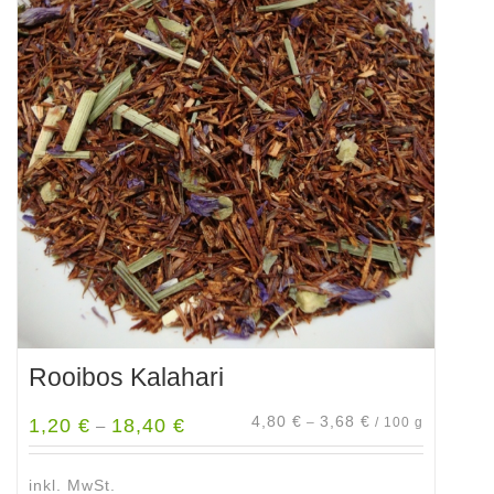
Rooibos Kalahari
4,80
€
3,68
€
1,20
€
18,40
€
–
/
100
g
–
inkl. MwSt.