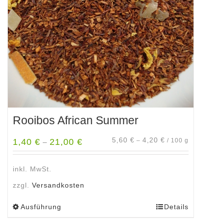
können
auf
der
Produktseite
gewählt
werden
Rooibos African Summer
5,60
€
4,20
€
1,40
€
21,00
€
–
/
100
g
–
inkl. MwSt.
zzgl.
Versandkosten
Ausführung
Details
Dieses