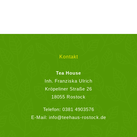
Produkt
weist
mehrere
Varianten
auf.
Die
Optionen
können
Kontakt
auf
der
Tea House
Produktseite
Inh. Franziska Ulrich
gewählt
Kröpeliner Straße 26
werden
18055 Rostock
Telefon:
0381 4903576
E-Mail:
info@teehaus-rostock.de