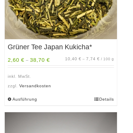
Grüner Tee Japan Kukicha*
10,40
€
7,74
€
2,60
€
38,70
€
–
/
100
g
–
inkl. MwSt.
zzgl.
Versandkosten
Ausführung
Details
Dieses
Produkt
weist
mehrere
Varianten