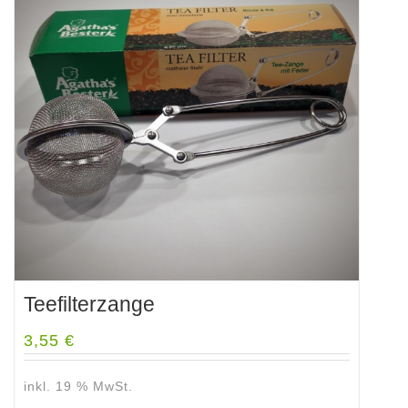
auf.
Die
Optionen
können
auf
der
Produktseite
gewählt
werden
Teefilterzange
3,55
€
inkl. 19 % MwSt.