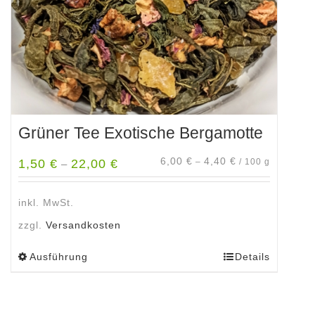
der
Produktseite
gewählt
werden
Grüner Tee Exotische Bergamotte
6,00
€
4,40
€
1,50
€
22,00
€
–
/
100
g
–
inkl. MwSt.
zzgl.
Versandkosten
Ausführung
Details
Dieses
Produkt
weist
mehrere