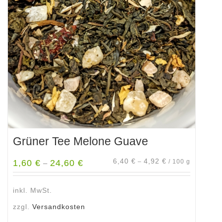
Grüner Tee Melone Guave
6,40
€
4,92
€
1,60
€
24,60
€
–
/
100
g
–
inkl. MwSt.
zzgl.
Versandkosten