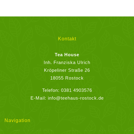
Varianten
auf.
Die
Optionen
können
Kontakt
auf
der
Tea House
Produktseite
Inh. Franziska Ulrich
gewählt
Kröpeliner Straße 26
werden
18055 Rostock
Telefon:
0381 4903576
E-Mail:
info@teehaus-rostock.de
Navigation