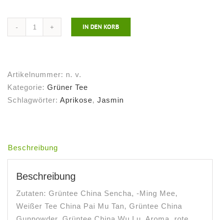
IN DEN KORB
Grüner
Tee
Ewiges
Leben
Artikelnummer:
n. v.
Menge
Kategorie:
Grüner Tee
Schlagwörter:
Aprikose
,
Jasmin
Beschreibung
Beschreibung
Zutaten: Grüntee China Sencha, -Ming Mee,
Weißer Tee China Pai Mu Tan, Grüntee China
Gunpowder, Grüntee China Wu Lu, Aroma, rote