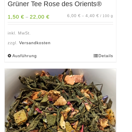
Grüner Tee Rose des Orients®
6,00
€
4,40
€
1,50
€
22,00
€
–
/
100
g
–
inkl. MwSt.
zzgl.
Versandkosten
Ausführung
Details
Dieses
Produkt
weist
mehrere
Varianten
auf.
Die
Optionen
können
auf