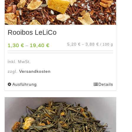
werden
Rooibos LeLiCo
5,20
€
3,88
€
1,30
€
19,40
€
–
/
100
g
–
inkl. MwSt.
zzgl.
Versandkosten
Ausführung
Details
Dieses
Produkt
weist
mehrere
Varianten
auf.
Die