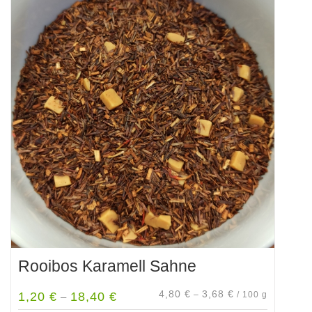
Rooibos Karamell Sahne
4,80
€
3,68
€
1,20
€
18,40
€
–
/
100
g
–