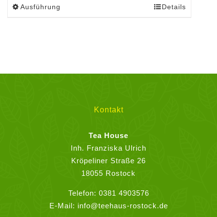
Ausführung
Details
Dieses
Produkt
weist
mehrere
Varianten
auf.
Die
Optionen
können
Kontakt
auf
der
Tea House
Produktseite
Inh. Franziska Ulrich
gewählt
Kröpeliner Straße 26
werden
18055 Rostock
Telefon:
0381 4903576
E-Mail:
info@teehaus-rostock.de